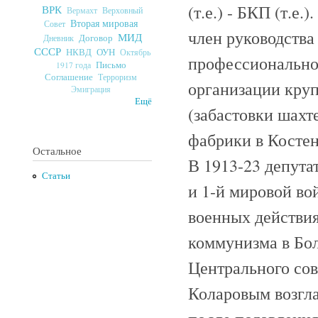
(т.е.) - БКП (т.е
ВРК
Верховный
Вермахт
Вторая мировая
Совет
член руководства
МИД
Договор
Дневник
СССР
ОУН
НКВД
Октябрь
профессиональног
Письмо
1917 года
Соглашение
Терроризм
организации круп
Эмиграция
Ещё
(забастовки шахт
фабрики в Костен
Остальное
В 1913-23 депута
Статьи
и 1-й мировой во
военных действия
коммунизма в Бол
Центрального сов
Коларовым возгл