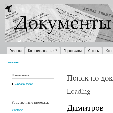
Пер
ос
Документы
Всемирная
со
XX века
история в
Интернете
Главная
Как пользоваться?
Персоналии
Страны
Хрон
Главное меню
Главная
Вы здесь
Навигация
Поиск по до
Облако тэгов
Loading
Родственные проекты:
Димитров
ХРОНОС