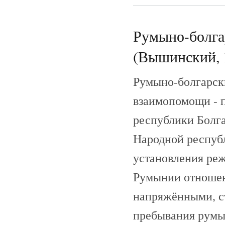
Румыно-болгар
(Вышинский, 
Румыно-болгарски
взаимопомощи - 
республики Болг
Народной республ
установления реж
Румынии отношен
напряжёнными, с
пребывания румын