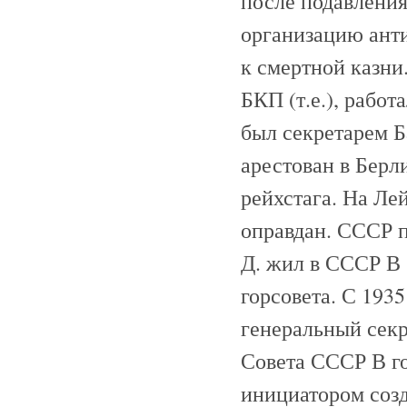
после подавления
организацию анти
к смертной казни
БКП (т.е.), рабо
был секретарем 
арестован в Берл
рейхстага. На Ле
оправдан. СССР п
Д. жил в СССР В 
горсовета. С 193
генеральный секр
Совета СССР В го
инициатором созд