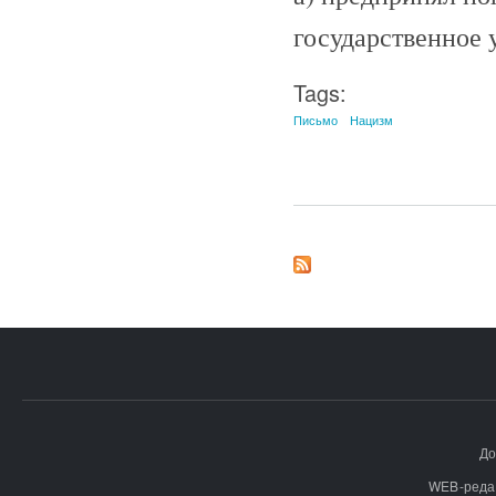
государственное 
Tags:
Письмо
Нацизм
До
WEB-реда