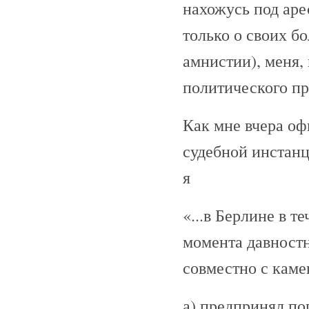
нахожусь под аре
только о своих б
амнистии), меня,
политического пр
Как мне вчера о
судебной инстанци
я
«...в Берлине в 
момента давностн
совместно с кам
а) предпринял п