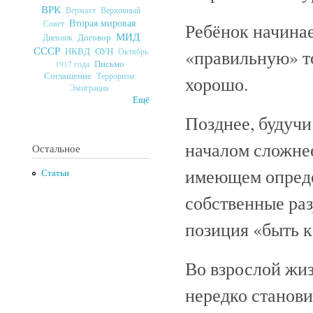
ВРК
Верховный
Вермахт
Вторая мировая
Совет
Ребёнок начинае
МИД
Договор
Дневник
СССР
ОУН
НКВД
«правильную» то
Октябрь
Письмо
1917 года
Соглашение
Терроризм
хорошо.
Эмиграция
Ещё
Позднее, будучи
началом сложнее 
Остальное
имеющем опреде
Статьи
собственные ра
позиция «быть к
Во взрослой жи
нередко станови