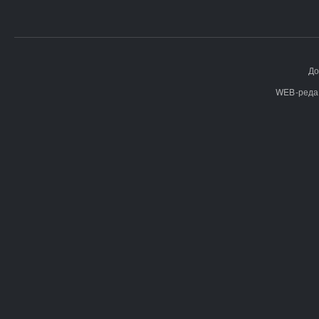
До
WEB-реда