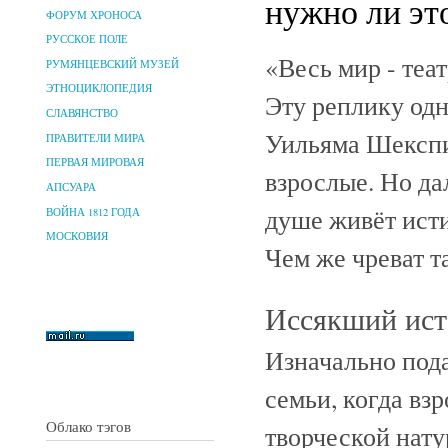
нужно ли эт
ФОРУМ ХРОНОСА
РУССКОЕ ПОЛЕ
«Весь мир - теа
РУМЯНЦЕВСКИЙ МУЗЕЙ
ЭТНОЦИКЛОПЕДИЯ
Эту реплику одн
СЛАВЯНСТВО
Уильяма Шекспи
ПРАВИТЕЛИ МИРА
ПЕРВАЯ МИРОВАЯ
взрослые. Но дал
АПСУАРА
душе живёт ист
ВОЙНА 1812 ГОДА
МОСКОВИЯ
Чем же чреват т
Иссякший ист
Изначально пода
семьи, когда в
Облако тэгов
творческой нату