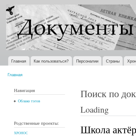
Пер
ос
Документы
Всемирная
со
XX века
история в
Интернете
Главная
Как пользоваться?
Персоналии
Страны
Хрон
Главное меню
Главная
Вы здесь
Навигация
Поиск по до
Облако тэгов
Loading
Родственные проекты:
Школа актёр
ХРОНОС