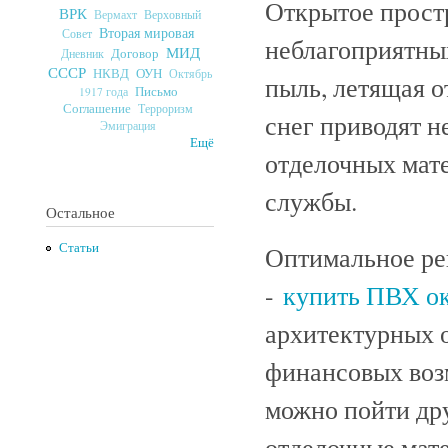
Открытое прост
ВРК
Верховный
Вермахт
Вторая мировая
Совет
неблагоприятны
МИД
Договор
Дневник
СССР
ОУН
НКВД
Октябрь
пыль, летящая о
Письмо
1917 года
Соглашение
Терроризм
снег приводят н
Эмиграция
Ещё
отделочных мате
службы.
Остальное
Статьи
Оптимальное ре
-
купить ПВХ о
архитектурных 
финансовых воз
можно пойти др
отделочные мат