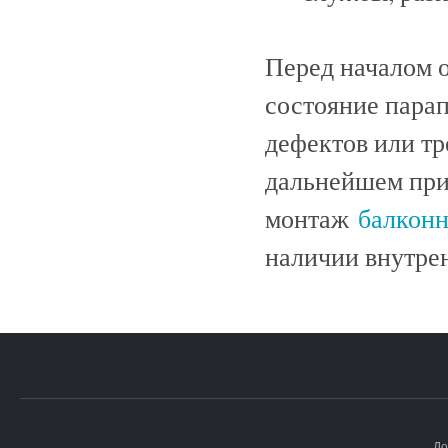
Перед началом о
состояние парап
дефектов или т
дальнейшем при
монтаж
балконн
наличии внутрен
До