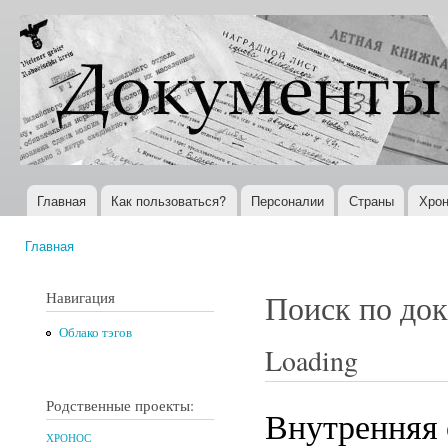
Пер
ос
Документы
Всемирная
со
XX века
история в
Интернете
Главная
Как пользоваться?
Персоналии
Страны
Хрон
Главное меню
Главная
Вы здесь
Навигация
Поиск по до
Облако тэгов
Loading
Родственные проекты:
Внутренняя 
ХРОНОС