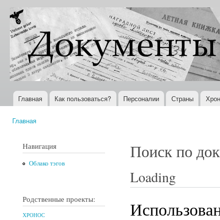
Пер
ос
Документы
Всемирная
со
XX века
история в
Интернете
Главная
Как пользоваться?
Персоналии
Страны
Хрон
Главное меню
Главная
Вы здесь
Навигация
Поиск по до
Облако тэгов
Loading
Родственные проекты:
Использован
ХРОНОС