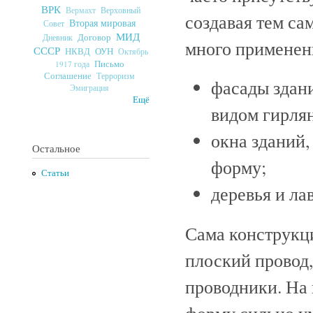
ВРК
Верховный
Вермахт
создавая тем с
Вторая мировая
Совет
МИД
Договор
Дневник
много применен
СССР
ОУН
НКВД
Октябрь
Письмо
1917 года
Соглашение
Терроризм
фасады здан
Эмиграция
Ещё
видом гирля
окна зданий,
Остальное
форму;
Статьи
деревья и ла
Сама конструкци
плоский провод,
проводники. На
форму сильно у