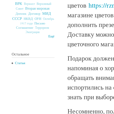
цветов
https://r
ВРК
Верховный
Вермахт
Вторая мировая
Совет
магазине цвето
МИД
Договор
Дневник
СССР
ОУН
НКВД
Октябрь
дополнить през
Письмо
1917 года
Соглашение
Терроризм
Доставку можно 
Эмиграция
Ещё
цветочного мага
Остальное
Подарок должен 
Статьи
напоминая о хор
обращать вниман
испортились на
знать при выбор
Несомненно, по