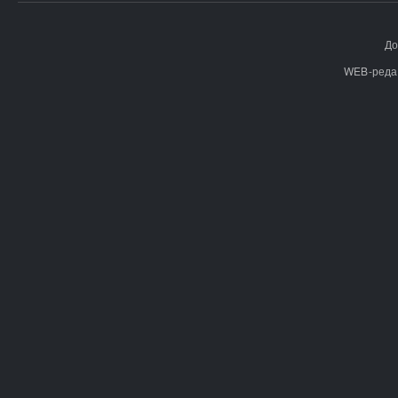
До
WEB-реда