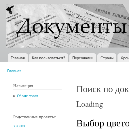
Пер
ос
Документы
Всемирная
со
XX века
история в
Интернете
Главная
Как пользоваться?
Персоналии
Страны
Хрон
Главное меню
Главная
Вы здесь
Навигация
Поиск по до
Облако тэгов
Loading
Родственные проекты:
Выбор цвето
ХРОНОС