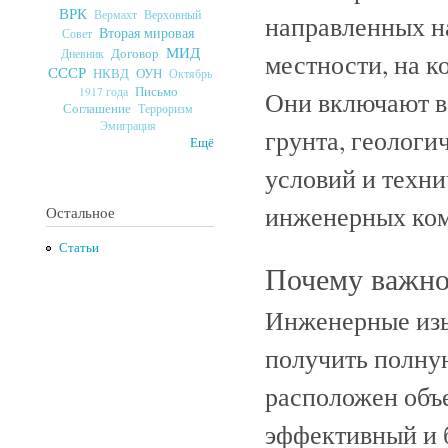
ВРК
Верховный
Вермахт
направленных н
Вторая мировая
Совет
МИД
Договор
Дневник
местности, на к
СССР
ОУН
НКВД
Октябрь
Письмо
1917 года
Они включают в
Соглашение
Терроризм
Эмиграция
грунта, геологи
Ещё
условий и техн
инженерных ко
Остальное
Статьи
Почему важно
Инженерные изы
получить полну
расположен объе
эффективный и б