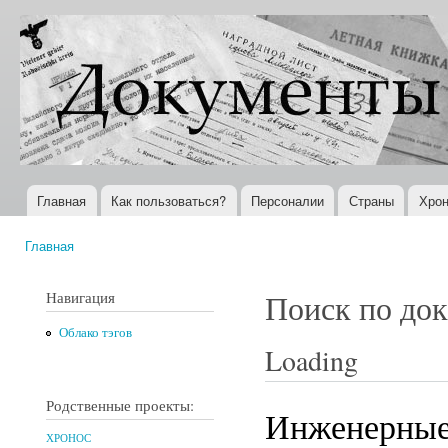
Пер
ос
Документы
Всемирная
со
XX века
история в
Интернете
Главная
Как пользоваться?
Персоналии
Страны
Хрон
Главное меню
Главная
Вы здесь
Навигация
Поиск по до
Облако тэгов
Loading
Родственные проекты:
Инженерные 
ХРОНОС