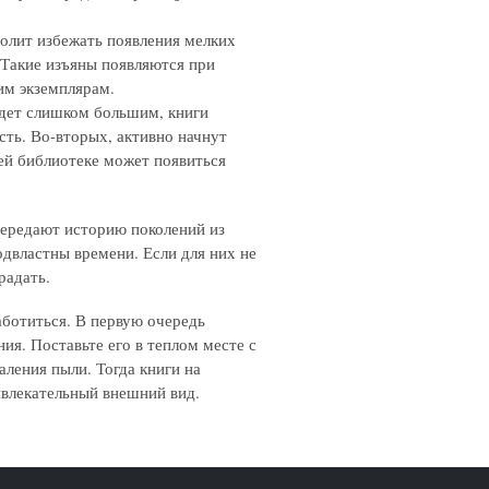
волит избежать появления мелких
 Такие изъяны появляются при
гим экземплярам.
удет слишком большим, книги
ть. Во-вторых, активно начнут
й библиотеке может появиться
ередают историю поколений из
двластны времени. Если для них не
традать.
аботиться. В первую очередь
я. Поставьте его в теплом месте с
ления пыли. Тогда книги на
ивлекательный внешний вид.