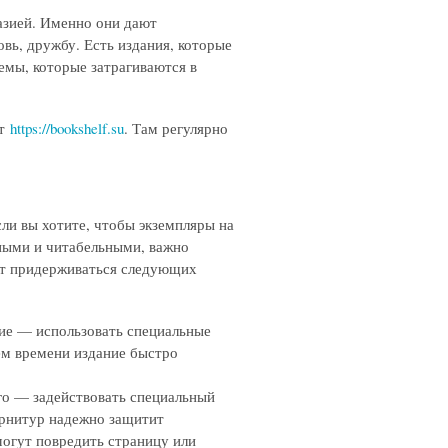
азией. Именно они дают
вь, дружбу. Есть издания, которые
емы, которые затрагиваются в
йт
https://bookshelf.su
. Там регулярно
ли вы хотите, чтобы экземпляры на
ьными и читабельными, важно
ют придерживаться следующих
ие — использовать специальные
ем времени издание быстро
го — задействовать специальный
арнитур надежно защитит
могут повредить страницу или