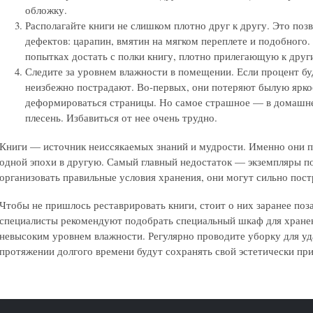
обложку.
Располагайте книги не слишком плотно друг к другу. Это поз
дефектов: царапин, вмятин на мягком переплете и подобного.
попытках достать с полки книгу, плотно прилегающую к дру
Следите за уровнем влажности в помещении. Если процент б
неизбежно пострадают. Во-первых, они потеряют былую яркос
деформироваться страницы. Но самое страшное — в домашне
плесень. Избавиться от нее очень трудно.
Книги — источник неиссякаемых знаний и мудрости. Именно они п
одной эпохи в другую. Самый главный недостаток — экземпляры по
организовать правильные условия хранения, они могут сильно пос
Чтобы не пришлось реставрировать книги, стоит о них заранее поз
специалисты рекомендуют подобрать специальный шкаф для хранени
невысоким уровнем влажности. Регулярно проводите уборку для уда
протяжении долгого времени будут сохранять свой эстетически пр