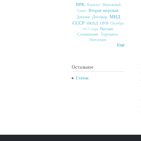
ВРК
Верховный
Вермахт
Вторая мировая
Совет
МИД
Договор
Дневник
СССР
ОУН
НКВД
Октябрь
Письмо
1917 года
Соглашение
Терроризм
Эмиграция
Ещё
Остальное
Статьи