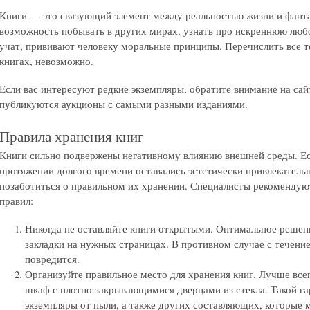
Книги — это связующий элемент между реальностью жизни и фант
возможность побывать в других мирах, узнать про искреннюю любо
учат, прививают человеку моральные принципы. Перечислить все т
книгах, невозможно.
Если вас интересуют редкие экземпляры, обратите внимание на са
публикуются аукционы с самыми разными изданиями.
Правила хранения книг
Книги сильно подвержены негативному влиянию внешней среды. Ес
протяжении долгого времени оставались эстетически привлекател
позаботиться о правильном их хранении. Специалисты рекоменду
правил:
Никогда не оставляйте книги открытыми. Оптимальное решен
закладки на нужных страницах. В противном случае с течени
повредится.
Организуйте правильное место для хранения книг. Лучше все
шкаф с плотно закрывающимися дверцами из стекла. Такой г
экземпляры от пыли, а также других составляющих, которые 