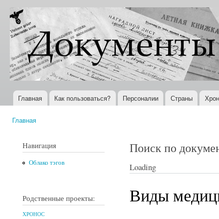
Пер
ос
Документы
Всемирная
со
XX века
история в
Интернете
Главная
Как пользоваться?
Персоналии
Страны
Хрон
Главное меню
Главная
Вы здесь
Поиск по докуме
Навигация
Облако тэгов
Loading
Виды медиц
Родственные проекты:
ХРОНОС