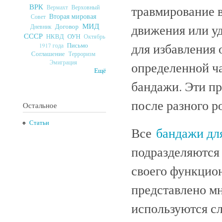
ВРК
травмирование в
Верховный
Вермахт
Вторая мировая
Совет
МИД
движения или у
Договор
Дневник
СССР
ОУН
НКВД
Октябрь
для избавления 
Письмо
1917 года
Соглашение
Терроризм
Эмиграция
определенной ча
Ещё
бандажи. Эти п
после разного 
Остальное
Статьи
Все
бандажи дл
подразделяются 
своего функцион
представлено мн
используются с