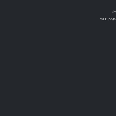
До
WEB-реда