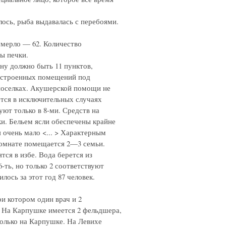
ось, рыба выдавалась с перебоями.
 умерло — 62. Количество
ны печки.
ну должно быть 11 пунктов,
отстроенных помещений под
поселках. Акушерской помощи не
тся в исключительных случаях
ют только в 8-ми. Средств на
ки. Бельем ясли обеспечены крайне
 очень мало <... > Характерным
 комнате помещается 2—3 семьи.
тся в избе. Вода берется из
6-ть, но только 2 соответствуют
ось за этот год 87 человек.
и котором один врач и 2
> На Карпушке имеется 2 фельдшера,
только на Карпушке. На Левихе