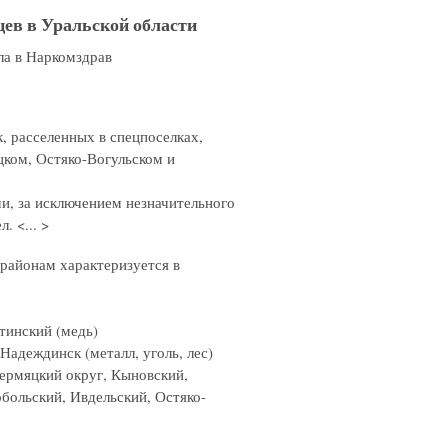
ев в Уральской области
ла в Наркомздрав
к, расселенных в спецпоселках,
цком, Остяко-Вогульском и
, за исключением незначительного
. <... >
районам характеризуется в
тинский (медь)
Надеждинск (металл, уголь, лес)
ермяцкий округ, Кыновский,
ольский, Ивдельский, Остяко-