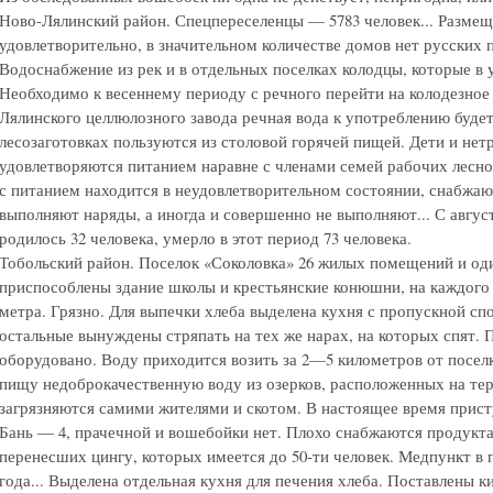
Ново-Лялинский район. Спецпереселенцы — 5783 человек... Разме
удовлетворительно, в значительном количестве домов нет русских 
Водоснабжение из рек и в отдельных поселках колодцы, которые в
Необходимо к весеннему периоду с речного перейти на колодезное 
Лялинского целлюлозного завода речная вода к употреблению буде
лесозаготовках пользуются из столовой горячей пищей. Дети и не
удовлетворяются питанием наравне с членами семей рабочих лесн
с питанием находится в неудовлетворительном состоянии, снабжа
выполняют наряды, а иногда и совершенно не выполняют... С августа 
родилось 32 человека, умерло в этот период 73 человека.
Тобольский район. Поселок «Соколовка» 26 жилых помещений и оди
приспособлены здание школы и крестьянские конюшни, на каждого 
метра. Грязно. Для выпечки хлеба выделена кухня с пропускной сп
остальные вынуждены стряпать на тех же нарах, на которых спят.
оборудовано. Воду приходится возить за 2—5 километров от поселк
пищу недоброкачественную воду из озерков, расположенных на тер
загрязняются самими жителями и скотом. В настоящее время присту
Бань — 4, прачечной и вошебойки нет. Плохо снабжаются продукта
перенесших цингу, которых имеется до 50-ти человек. Медпункт в п
года... Выделена отдельная кухня для печения хлеба. Поставлены ки