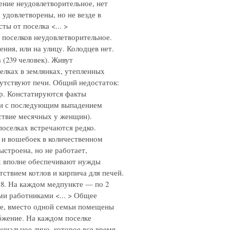
ние неудовлетворительное, нет
 удовлетворены, но не везде в
ы от поселка <... >
 поселков неудовлетворительное.
ия, или на улицу. Колодцев нет.
(239 человек). Живут
елках в землянках, утепленных
сутствуют печи. Общий недостаток:
ор. Констатируются факты
чки с последующим выпадением
ствие месячных у женщин).
поселках встречаются редко.
ь и вошебоек в количественном
строена, но не работает,
ах вполне обеспечивают нужды
тствием котлов и кирпича для печей.
 8. На каждом медпункте — по 2
и работниками <... > Общее
ые, вместо одной семьи помещены
абжение. На каждом поселке
ециальное лицо, которое все время