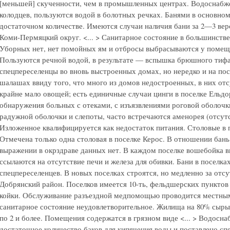
[меньшей] скученности, чем в промышленных центрах. Водоснабже
колодцев, пользуются водой в болотных речках. Банями в основном
достаточном количестве. Имеются случаи наличия бани за 2—3 верст
Коми-Пермяцкий округ. <... > Санитарное состояние в большинстве
Уборных нет, нет помойных ям и отбросы выбрасываются у помещен
Пользуются речной водой, в результате — вспышка брюшного тифа 
спецпереселенцы во вновь выстроенных домах, но нередко и на пос
шалашах ввиду того, что много из домов недостроенных, в них от
крайне мало овощей; есть единичные случаи цинги в поселке Ельд
обнаружения больных с отеками, с изъязвлениями роговой оболо
радужной оболочки и слепоты, часто встречаются аменорея (отсут
Изложенное квалифицируется как недостаток питания. Столовые в 
Отмечена только одна столовая в поселке Керос. В отношении бан
выражении в окрздраве данных нет. В каждом поселке вошебойка вы
ссылаются на отсутствие печи и железа для обивки. Бани в поселк
спецпереселенцев. В новых поселках строятся, но медленно за отсу
Добрянский район. Поселков имеется 10-ть, фельдшерских пунктов
койки. Обслуживание разъездной медпомощью проводится местным
санитарное состояние неудовлетворительное. Жилища на 80% сыр
по 2 и более. Помещения содержатся в грязном виде <... > Водосн
достаточное количество баков для кипячения воды и поставлено сп