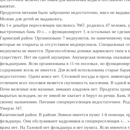
кипятит.
Продуктов питания было заброшено недостаточно, мясо не выдавал
Молоко для детей не выдавалось.
На 1-е декабря переселенцев числилось 7667, родилось 47 человек,
выстроенных бань 10 <... > функционирует 3, в остальных не сдела
Гаринский район. Организовано 7 медпунктов, по намеченному пла
которые не открыты за отсутствием медперсонала. Специальных 
медпункты не имеется. Приспособлены домики зырянского типа в 
существует. Нет ни одной акушерки. Акушерская помощь оказывае
фельдшерами. Ясли организованы в 11-ти поселках, но функциониру
содержание ясель не имеется. Для яслей использованы старые бара
недостаточно. Одеял вовсе нет. Столовой посуды и проч. инвентаря
отличием всех поселков является скученность населения. В одной
Печи железные или мазаные, никаких кладовок нет. Продукты храня
вырытых колодцев, но ее зимой не хватает и берут из речки. Бань 1
своему назначению. Питание спецпереселенцев недостаточное. Родил
Умерло 347.
Калатинский район. В районе Левихи имеется пункт 1-й помощи, пр
фельдшера. Они обслуживают кадровиков и спецпереселенцев <... 
врача нет. На Таловой нет фельдшера и нет пункта. Ясли имеются 