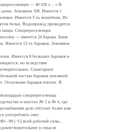
переселенцев — 40 426 <... > В
-дома. Землянок 108. Имеется 1
человек. Имеется 5-ть вошебоек. Из
ктов белья. Водопровод проводится.
я пищи. Спецпереселенцев
поселок — имеется 24 барака. Баня
ок. Имеется 12-ть бараков. Землянок
елок. Имеется 8 больших бараков и
чищается, но вследствие
летворительное. Санитарное
 большей частью бараков земляной.
х. Отопление бараков плохое. В
Жилплощадью спецпереселенцы
едучастке и шахтах № 2 и № 4, где
водоснабжения дело обстоит более или
ся употреблять снег.
80—90 [ %] всей рабочей силы...
удовлетворительнее в смысле