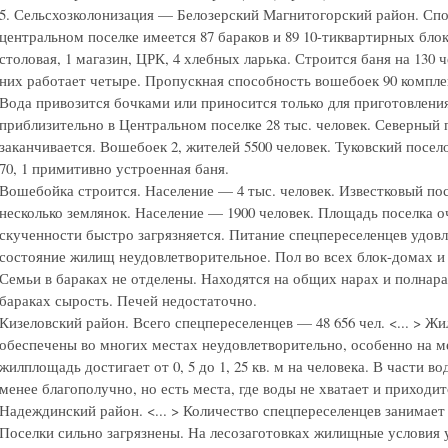
5. Сельсхозколонизация — Белозерский Магнитогорский район. Споц
центральном поселке имеется 87 бараков и 89 10-тиквартирных блок
столовая, 1 магазин, ЦРК, 4 хлебных ларька. Строится баня на 130 
них работает четыре. Пропускная способность вошебоек 90 компле
Вода привозится бочками или приносится только для приготовлени
приблизительно в Центральном поселке 28 тыс. человек. Северный 
заканчивается. Вошебоек 2, жителей 5500 человек. Туковский посел
70, 1 примитивно устроенная баня.
Вошебойка строится. Население — 4 тыс. человек. Известковый пос
несколько землянок. Население — 1900 человек. Площадь поселка о
скученности быстро загрязняется. Питание спецпереселенцев удов
состояние жилищ неудовлетворительное. Пол во всех блок-домах и
Семьи в бараках не отделены. Находятся на общих нарах и полнара
бараках сырость. Печей недостаточно.
Кизеловский район. Всего спецпереселенцев — 48 656 чел. <... > 
обеспечены во многих местах неудовлетворительно, особенно на м
жилплощадь достигает от 0, 5 до 1, 25 кв. м на человека. В части 
менее благополучно, но есть места, где воды не хватает и приходит
Надеждинский район. <... > Количество спецпереселенцев занимает 
Поселки сильно загрязнены. На лесозаготовках жилищные условия 