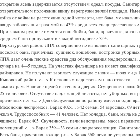
открытие ясель задерживается отсутствием одеял, посуды. Санита
отвратительном положении ввиду перегрузки жилой площади. Имее
койка от койки на расстоянии одной четверти, нет бака, умывальни
ввиду заболевания трахомой на 43% среди всех спецпереселенцев <.
При каждом руднике имеются вошебойки, бани, прачечные, хотя в 
среднем бани пропускают в каждой пятидневке 75%.
Верхотурский район. ЛПХ совершенно не выполняет санитарных т
поселках бань, прачечных, сушилок, вошебоек, постройки уборных, 
ЛПХ дает очень плохие средства для обслуживания медперсонала.
кучера на 4—5 подвод. На участках фельдшера не имеют квалифик
райздравов. Не получают зарплату служащие с июня — июля м-ца 193
Кыновский район. <... > К основным недостаткам надо отнести — 
зимних рам. Наличие щелей в стенах и дверях. Сгущенность людей: 
25-ти человек. Отсутствие надлежащей чистоты, нет уборных, выгр
прачечных нет <... > Для обслуживания по району имеется один врач
Мехонский леспромхоз. Барак 402<... >42 семьи, 54 взрослых, 69 де
жилья. Трудоспособных — 41 человек. Нет колодца, бани, мыла не д
ящиков). Барак 405. Скученность, печи неисправны, масса паразито
помещений <... > Барак 359—33 семьи спецпереселенцев. Санитарн
Есть баня, прачечная, колодец <... > Барак 360: печи не устроены, в