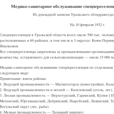
Медико-санитарное обслуживание спецпереселенц
Из докладной записки Уральского облздравотде
На 10 февраля 1932 г.
Спецпереселенцев в Уральской области всего около 500 тыс. челове
расположенных в 69 районах, в том числе в 3 округах: Коми-Пермя
Ямальском.
Все спецпереселенцы закреплены за промышленными организациями
количества, оставленного для сельхозколонизации — около 15 000 чел
Медико-санитарное обслуживание спецпереселенцев по отдельным 
следующем виде:
Примечание: взяты районы:
1. Ведущей промышленности — Магнитогорск (новостройки), Кала
2. Ведущей промышленности и лесной — Кизеловский (уголь, лес), 
3. Лесная промышленность — Верхотурский, Гаринский, К[оми-] П
Мехонский, Юргамышский, Добрянский, Ныробский, Лялинский, Тоб
Вогульский округ (лес, рыба)
4. Мелкая промышленность — Троицкий (кирпич)