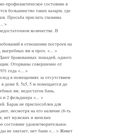
рно-профилактическое состояние в
тся большинство таких казарм, где
ков. Просьба прислать глазника
.. >
недостаточном количестве. В
ребований в отношении построек на
выгребных ям и проч. <... >
 Дают бракованных лошадей, одного
ации. Оторваны совершенно от
1 года <... >
холод в помещениях за отсутствием
в доме 8, 5x5, 5 м помещается до
ебных ям, недостаток бань,
 и 2 фельдшера <... >
тей. Барак не приспособлен для
ают, несмотря на его наличие (6-ть
в, нет мужских и женских
ое состояние удовлетворительное.
оды не хватает, нет бани <... > Живет