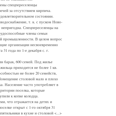
щены спецпереселенцы
печей за отсутствием кирпича.
 удовлетворительном состоянии.
водоснабжение, т. к. с пуском Ново-
т непригодна. Спецпереселенцы на
трудоспособные члены семьи
ой промышленности. В целом вопрос
ющие организации несвоевременно
31 года по 1-е декабря с. г.
н барак, 600 семей. Под жилье
жильца приходится не более 1 кв.
особностью не более 20 семейств,
 Помещение столовой мало и плохо
а. Население часто употребляет в
ритории поселка, которые
пили к копке колодца.
ми, что отражается на детях и
оселке открыт с 1-го октября 31
пятильники в кухне и столовой <...>