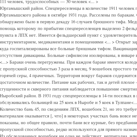
111 человек, трудоспособных — 30 человек <... >
Юргамышский район. Спецпереселенцы в количестве 1911 человек
Юргамышского района в октябре 1931 года. Расселены по баракам.
обнаружено было в первую декаду 16 случаев брюшного тифа. Ме
помощь которому по прибытии спецпереселенцев выделено 2 фель
пункта в ЛПХ нет. Имеется фельдшерский пункт с удовлетворител
инструментарием, медикаментами и помещениями <... > Открыт за
куда госпитализированы все больные брюшным тифом. Вакцинация в
отсутствия дивакцины. Больные сифилисом изолированы, в январе 
<...> Бараки очень перегружены. При каждом бараке имеется колод
с пропускной способностью 3 раза в месяц, 9 вошебоек простого 
горячей серы, 4 прачечных. Территория вокруг бараков содержитс
достаточном количестве. Питание как рабочих, так и детей плохое
сгущенности и скверного питания наблюдается повышение смертнос
Ныробский район. В 1931 году спецпереселенцы в 14-ти поселках в 
обслуживались больницей на 25 коек в Ныробе и 5 коек в Тулпане<..
Количество бань 45, по сведениям ЛПХ, вошебоек 21, но это требу
материалам оказывается [, что] в некоторых участках бань вовсе н
показаны, но общее правило, почти бани все курные, без предбанни
пропускной способностью, редко используются для прямого назнач
Из обследованных вошебоек ни одна не действует, непригодна, или 