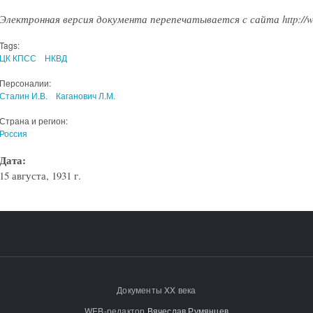
Электронная версия документа перепечатывается с сайта http://ww
Tags:
ЦК КПСС
НКВД
Персоналии:
Сталин И.В.
Каганович Л.М.
Страна и регион:
Россия
Дата:
15 августа, 1931 г.
Документы XX века
WEB-редактор
Вячеслав Румянцев