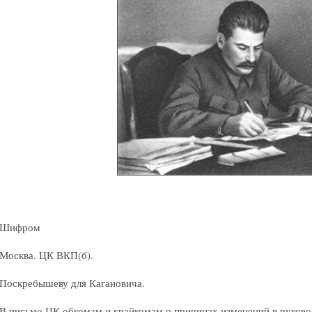
Шифром
Москва. ЦК ВКП(б).
Поскребышеву для Кагановича.
В письмо ЦК обкомам и крайкомам о причинах изменений в руков