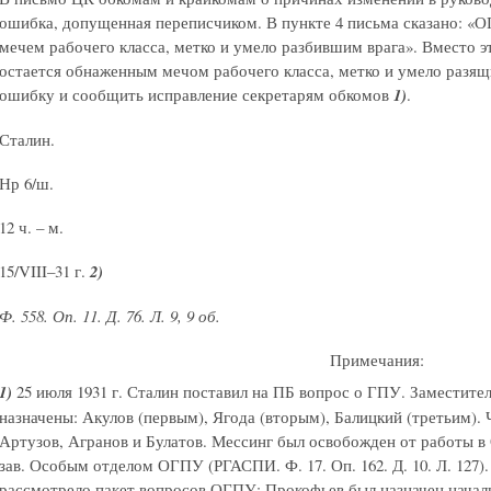
ошибка, допущенная переписчиком. В пункте 4 письма сказано: «
мечем рабочего класса, метко и умело разбившим врага». Вместо 
остается обнаженным мечом рабочего класса, метко и умело разящ
ошибку и сообщить исправление секретарям обкомов
1)
.
Сталин.
Нр 6/ш.
12 ч. – м.
15/VIII–31 г.
2)
Ф. 558. Оп. 11. Д. 76. Л. 9, 9 об.
Примечания:
1)
25 июля 1931 г. Сталин поставил на ПБ вопрос о ГПУ. Заместит
назначены: Акулов (первым), Ягода (вторым), Балицкий (третьим).
Артузов, Агранов и Булатов. Мессинг был освобожден от работы в
зав. Особым отделом ОГПУ (РГАСПИ. Ф. 17. Оп. 162. Д. 10. Л. 127). 
рассмотрело пакет вопросов ОГПУ: Прокофьев был назначен нача