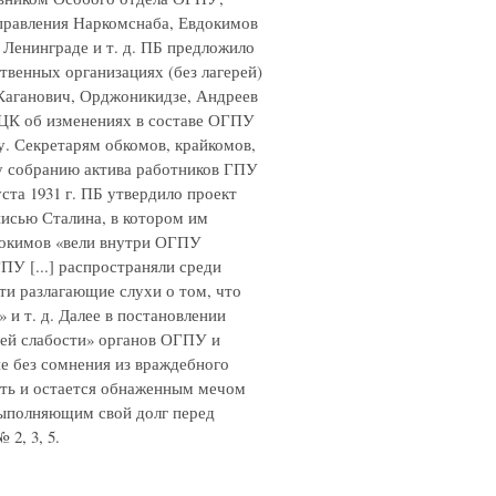
правления Наркомснаба, Евдокимов
Ленинграде и т. д. ПБ предложило
венных организациях (без лагерей)
 Каганович, Орджоникидзе, Андреев
ЦК об изменениях в составе ОГПУ
. Секретарям обкомов, крайкомов,
у собранию актива работников ГПУ
густа 1931 г. ПБ утвердило проект
исью Сталина, в котором им
вдокимов «вели внутри ОГПУ
У [...] распространяли среди
и разлагающие слухи о том, что
 и т. д. Далее в постановлении
ней слабости» органов ОГПУ и
ие без сомнения из враждебного
сть и остается обнаженным мечом
 выполняющим свой долг перед
 2, 3, 5.