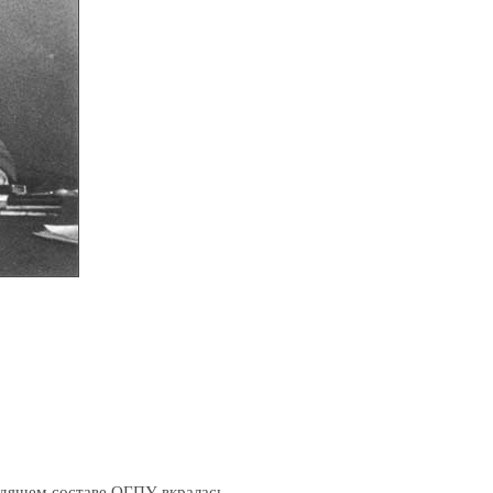
одящем составе ОГПУ вкралась