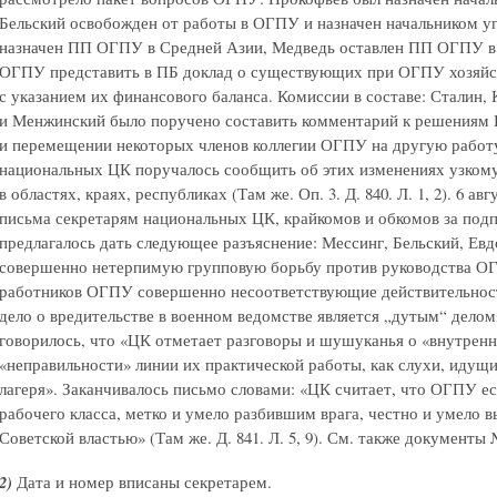
Бельский освобожден от работы в ОГПУ и назначен начальником у
назначен ПП ОГПУ в Средней Азии, Медведь оставлен ПП ОГПУ в 
ОГПУ представить в ПБ доклад о существующих при ОГПУ хозяйст
с указанием их финансового баланса. Комиссии в составе: Сталин,
и Менжинский было поручено составить комментарий к решениям 
и перемещении некоторых членов коллегии ОГПУ на другую работу
национальных ЦК поручалось сообщить об этих изменениях узком
в областях, краях, республиках (Там же. Оп. 3. Д. 840. Л. 1, 2). 6 ав
письма секретарям национальных ЦК, крайкомов и обкомов за подп
предлагалось дать следующее разъяснение: Мессинг, Бельский, Е
совершенно нетерпимую групповую борьбу против руководства ОГП
работников ОГПУ совершенно несоответствующие действительност
дело о вредительстве в военном ведомстве является „дутым“ делом»
говорилось, что «ЦК отметает разговоры и шушуканья о «внутрен
«неправильности» линии их практической работы, как слухи, идущ
лагеря». Заканчивалось письмо словами: «ЦК считает, что ОГПУ е
рабочего класса, метко и умело разбившим врага, честно и умело
Советской властью» (Там же. Д. 841. Л. 5, 9). См. также документы №
2)
Дата и номер вписаны секретарем.