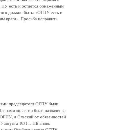
ОГПУ есть и остается обнаженным
этого должно быть: «ОГПУ есть и
им врага». Просьба исправить
елями председателя ОГПУ были
 Членами коллегии были назначены:
 ОГПУ, а Ольский от обязанностей
5 августа 1931 г. ПБ вновь
льником Особого отдела ОГПУ,