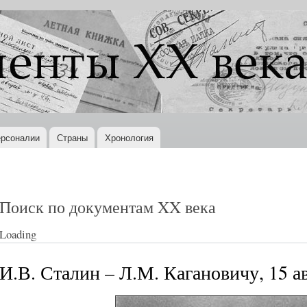
Перейти к
основному
содержанию
рсоналии
Страны
Хронология
Поиск по документам XX века
Loading
И.В. Сталин – Л.М. Кагановичу, 15 ав