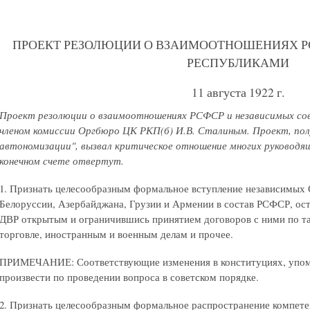
ПРОЕКТ РЕЗОЛЮЦИИ О ВЗАИМООТНОШЕНИЯХ 
РЕСПУБЛИКАМИ
11 августа 1922 г.
Проект резолюции о взаимоотношениях РСФСР и независимых сов
членом комиссии Оргбюро ЦК РКП(б) И.В. Сталиным. Проект, пол
автономизации", вызвал критическое отношение многих руководя
конечном счете отвертут.
1. Признать целесообразным формальное вступление независимых 
Белоруссии, Азербайджана, Грузии и Армении в состав РСФСР, ост
ДВР открытым и ограничившись принятием договоров с ними по т
торговле, иностранным и военным делам и прочее.
ПРИМЕЧАНИЕ: Соответствующие изменения в конституциях, упомя
произвести по проведении вопроса в советском порядке.
2. Признать целесообразным формальное распространение компе