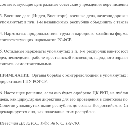
соответствующие центральные советские учреждения перечисленных
3. Внешние дела (Индел, Внешторг), военные дела, железнодорожн
упомянутых в пун. 1-м независимых республик объединить с тако
4. Наркоматы: продовольствия, труда и народного хозяйства форм
соответствующих наркоматов РСФСР.
5. Остальные наркоматы упомянутых в п. 1-м республик как-то: юс
дел, земледелия, рабоче-крестьянской инспекции, народного здрав
считать самостоятельными.
ПРИМЕЧАНИЕ: Органы борьбы с контрреволюцией в упомянутых 
директивам ГПУ РСФСР.
6. Настоящее решение, если оно будет одобрено ЦК РКП, не публи
цека, как циркулярная директива для его проведения в советском 
Советов упомянутых выше республик до созыва Всероссийского Съ
декларируется оно, как пожелание этих республик.
Известия ЦК КПСС. 1989. № 9. С. 192-193.