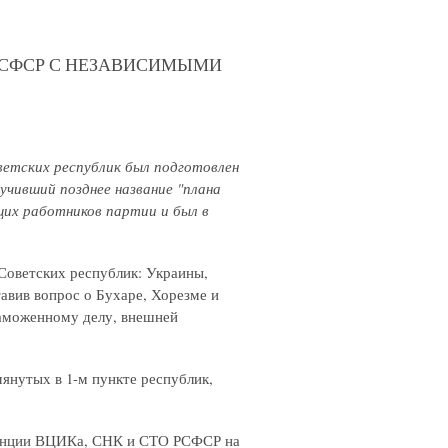
РСФСР С НЕЗАВИСИМЫМИ
етских республик был подготовлен
учивший позднее название "плана
щих работников партии и был в
Советских республик: Украины,
авив вопрос о Бухаре, Хорезме и
аможенному делу, внешней
нутых в 1-м пункте республик,
тенции ВЦИКа, СНК и СТО РСФСР на