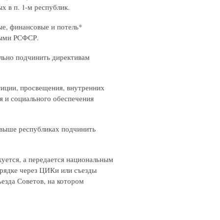
 в п. 1-м республик.
ые, финансовые и потель*
выми РСФСР.
ально подчинить директивам
тиции, просвещения, внутренних
ия и социального обеспечения
выше республиках подчинить
куется, а передается национальным
порядке через ЦИКи или съезды
езда Советов, на котором