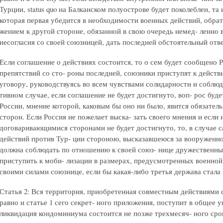
Турции, status quo на Балканском полуострове будет поколеблен, та
которая первая убедится в необходимости военных действий, обра
жением к другой стороне, обязанной в свою очередь немед- ленно в
несогласия со своей союзницей, дать последней обстоятельный отве
Если соглашение о действиях состоится, то о сем будет сообщено Р
препятствий со сто- роны последней, союзники приступят к дейст
уговору, руководствуясь во всем чувствами солидарности и соблю
тивном случае, если соглашение не будет достигнуто, воп- рос буд
России, мнение которой, каковым бы оно ни было, явится обязате
сторон. Если Россия не пожелает выска- зать своего мнения и если
договаривающимися сторонами не будет достигнуто, то, в случае 
действий против Тур- ции стороною, высказавшеюся за вооруженно
должна соблюдать по отношению к своей союз- нице дружественны
приступить к моби- лизации в размерах, предусмотренных военной
своими силами союзнице, если бы какая-либо третья держава стала
Статья 2: Вся территория, приобретенная совместным действиями с
равно и статье 1 сего секрет- ного приложения, поступит в общее 
ликвидация кондоминиума состоится не позже трехмесяч- ного сро