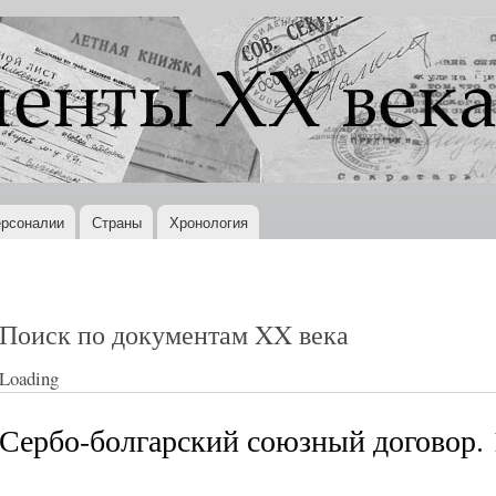
Перейти к
основному
содержанию
рсоналии
Страны
Хронология
Поиск по документам XX века
Loading
Сербо-болгарский союзный договор. 1