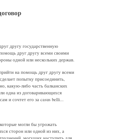
договор
 друг другу государственную
а помощь друг другу всеми своими
тороны одной или нескольких держав.
 прийти на помощь друг другу всеми
 сделает попытку присоединить,
но, какую-либо часть балканских
сли одна из договаривающихся
и сочтет его за casus belli...
, которые могли бы угрожать
ся сторон или одной из них, а
затруднений, могущих наступить для