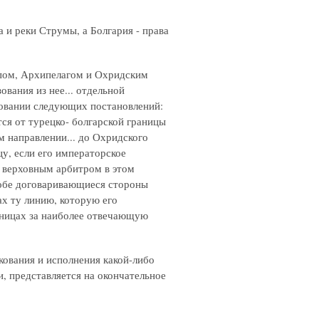
 и реки Струмы, а Болгария - права
пом, Архипелагом и Охридским
ования из нее... отдельной
сновании следующих постановлений:
тся от турецко- болгарской границы
м направлении... до Охридского
цу, если его императорское
ь верховным арбитром в этом
о обе договаривающиеся стороны
ах ту линию, которую его
аницах за наиболее отвечающую
лкования и исполнения какой-либо
и, представляется на окончательное