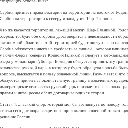
следующих основа- ниях:
Сербия признает права Болгарии на территории на восток от Родопа
Сербии на тер- ритории к северу и западу от Шар-Планины.
Что же касается территории, лежащей между Шар-Планиной, Родо
озером, то, буде обе стороны удостоверятся в невозможности образ
автономной области, с этой территорией будет поступ- лено на о
Сербия обязуется ничего не требовать за линией... которая начинае
у Голем-Верха (севернее Кривой-Паланки) и следует в юго-западно
озера у монастыря Губовцы. Болгария обязуется принять эту грани
величество русский царь, к которому будет обращена просьба быт
вопросе, выскажется в пользу означенной линии. Разу- меется, чт
обязуются принять за окончательную границу в означенных предел
императорское величество русский царь признает в означенных гр
правам и инте- ресам обеих договаривающихся сторон...
Статья 4: ... всякий спор, который мог бы возникнуть по поводу то
статьи сего договора, секретного приложения и военной конвен- ци
решение России.
История Дипломатии, т.2, М.ОГИЗ, 1941