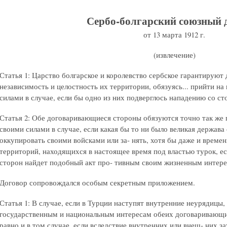
Сербо-болгарский союзный 
от 13 марта 1912 г.
(извлечение)
Статья 1: Царство болгарское и королевство сербское гарантируют
независимость и целостность их территории, обязуясь... прийти н
силами в случае, если бы одно из них подверглось нападению со с
Статья 2: Обе договаривающиеся стороны обязуются точно так же
своими силами в случае, если какая бы то ни было великая держава
оккупировать своими войсками или за- нять, хотя бы даже и времен
территорий, находящихся в настоящее время под властью турок, е
сторон найдет подобный акт про- тивным своим жизненным интересам 
Договор сопровождался особым секретным приложением.
Статья 1: В случае, если в Турции наступят внутренние неурядицы
государственным и национальным интересам обеих договаривающих
равно и в том случае, если вследствие внутренних или внеш- них 