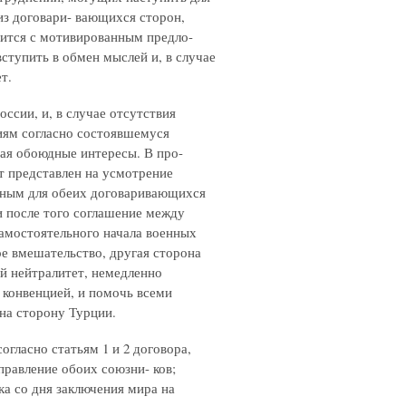
 из договари- вающихся сторон,
тится с мотивированным предло-
ступить в обмен мыслей и, в случае
т.
оссии, и, в случае отсутствия
виям согласно состоявшемуся
дая обоюдные интересы. В про-
ет представлен на усмотрение
льным для обеих договаривающихся
 и после того соглашение между
самостоятельного начала военных
е вмешательство, другая сторона
й нейтралитет, немедленно
 конвенцией, и помочь всеми
 на сторону Турции.
огласно статьям 1 и 2 договора,
управление обоих союзни- ков;
ка со дня заключения мира на