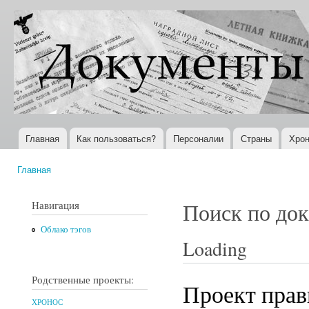
Пер
ос
Документы
Всемирная
со
XX века
история в
Интернете
Главная
Как пользоваться?
Персоналии
Страны
Хрон
Главное меню
Главная
Вы здесь
Навигация
Поиск по до
Облако тэгов
Loading
Родственные проекты:
Проект прав
ХРОНОС