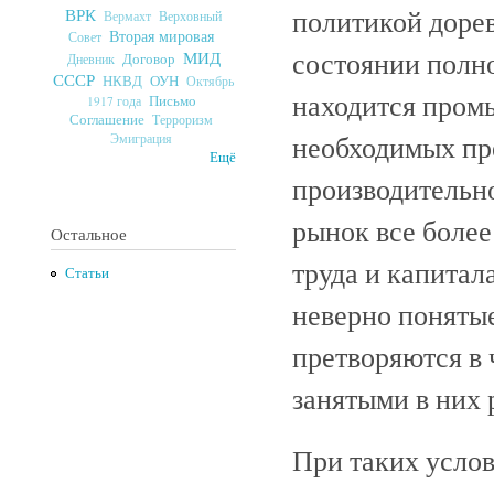
политикой дорев
ВРК
Верховный
Вермахт
Вторая мировая
Совет
состоянии полно
МИД
Договор
Дневник
СССР
ОУН
НКВД
Октябрь
находится пром
Письмо
1917 года
Соглашение
Терроризм
необходимых пр
Эмиграция
Ещё
производительно
рынок все боле
Остальное
труда и капитал
Статьи
неверно поняты
претворяются в 
занятыми в них 
При таких усло