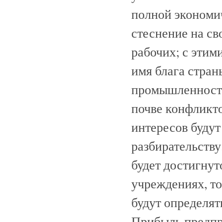
полной экономи
стеснение на св
рабочих; с этим
имя блага стран
промышленности
почве конфликто
интересов буду
разбирательству
будет достигну
учреждениях, т
будут определя
Прибыль предпр