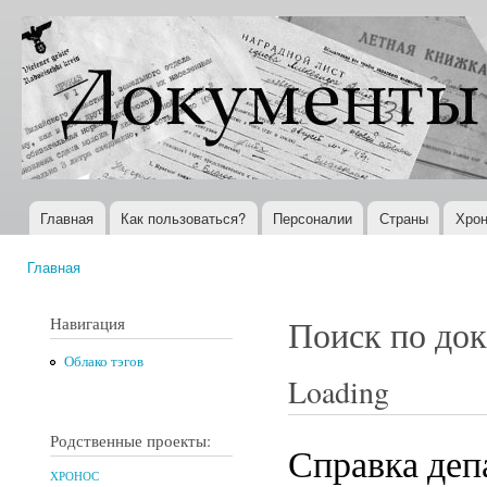
Пер
ос
Документы
Всемирная
со
XX века
история в
Интернете
Главная
Как пользоваться?
Персоналии
Страны
Хрон
Главное меню
Главная
Вы здесь
Навигация
Поиск по до
Облако тэгов
Loading
Родственные проекты:
Справка деп
ХРОНОС