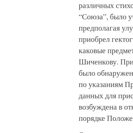
различных стих
“Союза”, было у
предполагая улу
приобрел гектог
каковые предме
Шиченкову. При
было обнаружено
по указаниям П
данных для при
возбуждена в о
порядке Положе