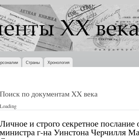
Перейти к
основному
содержанию
рсоналии
Страны
Хронология
Поиск по документам XX века
Loading
Личное и строго секретное послание 
министра г-на Уинстона Черчилля Ма