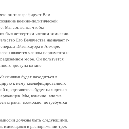
 что он телеграфирует Вам
 создание военно-политической
е. Мы согласны, чтобы
ия был четвертым членом комиссии.
ельство Его Величества назначает г-
генерала Эйзенхауэра в Алжире,
иллан является членом парламента и
Средиземном море. Он пользуется
нного доступа ко мне.
 Макмиллан будет находиться в
ндирую к нему квалифицированного
ий представитель будет находиться
мериканцев. Мы, конечно, вполне
оей страны, возможно, потребуется
 комиссии должны быть следующими.
я, имеющаяся в распоряжении трех