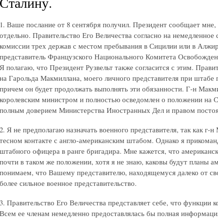
Сталину.
1. Ваше послание от 8 сентября получил. Президент сообщает мне,
отдельно. Правительство Его Величества согласно на немедленное
комиссии трех держав с местом пребывания в Сицилии или в Алжир
представитель Французского Национального Комитета Освобожден
Я полагаю, что Президент Рузвельт также согласится с этим. Правит
на Гарольда Макмиллана, моего личного представителя при штабе 
причем он будет продолжать выполнять эти обязанности. Г-н Макм
королевским министром и полностью осведомлен о положении на 
полным доверием Министерства Иностранных Дел и правом постоя
2. Я не предполагаю назначать военного представителя, так как г-н
тесном контакте с англо-американским штабом. Однако я прикома
штабного офицера в ранге бригадира. Мне кажется, что американск
почти в таком же положении, хотя я не знаю, каковы будут планы а
понимаем, что Вашему представителю, находящемуся далеко от св
более сильное военное представительство.
3. Правительство Его Величества представляет себе, что функции
Всем ее членам немедленно предоставлялась бы полная информаци