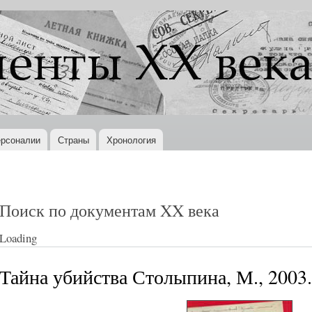
Перейти к
основному
содержанию
рсоналии
Страны
Хронология
Поиск по документам XX века
Loading
Тайна убийства Столыпина, М., 2003.