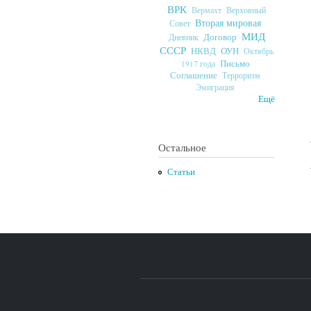
ВРК
Верховный
Вермахт
Вторая мировая
Совет
МИД
Договор
Дневник
СССР
ОУН
НКВД
Октябрь
Письмо
1917 года
Соглашение
Терроризм
Эмиграция
Ещё
Остальное
Статьи