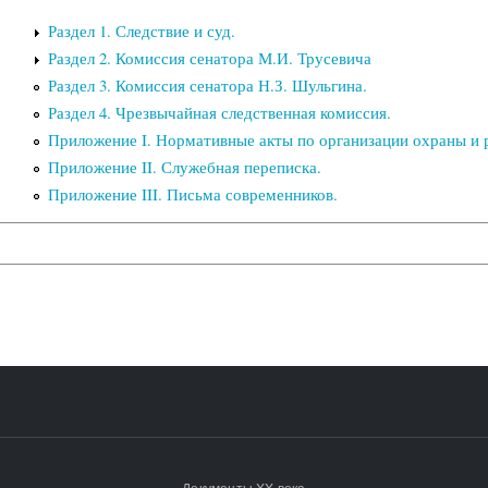
Раздел 1. Следствие и суд.
Раздел 2. Комиссия сенатора М.И. Трусевича
Раздел 3. Комиссия сенатора Н.З. Шульгина.
Раздел 4. Чрезвычайная следственная комиссия.
Приложение I. Нормативные акты по организации охраны и р
Приложение II. Служебная переписка.
Приложение III. Письма современников.
Документы XX века