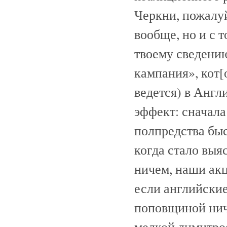
Черкни, пожалуй
вообще, но и с 
твоему сведению
кампания», кот[
ведется) в Анг
эффект: сначала
полпредства быс
когда стало выя
ничем, наши акц
если английские
поповщиной ниче
мелкой лимитр