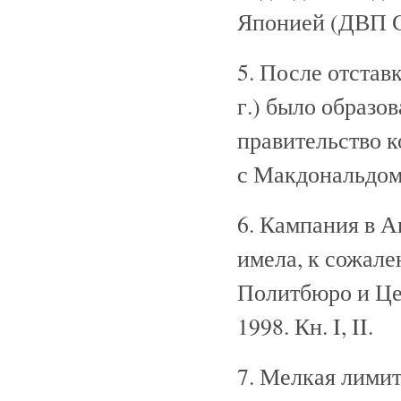
Японией (ДВП СС
5. После отстав
г.) было образо
правительство к
с Макдональдом
6. Кампания в 
имела, к сожале
Политбюро и Цер
1998. Кн. I, II.
7. Мелкая лимитр