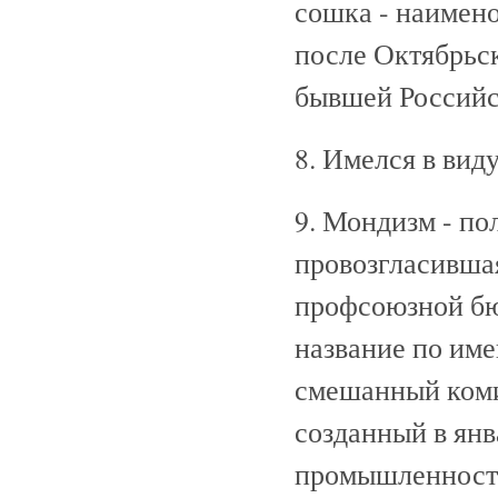
сошка - наимен
после Октябрьс
бывшей Российс
8. Имелся в вид
9. Мондизм - по
провозгласивша
профсоюзной бю
название по име
смешанный коми
созданный в янв
промышленности