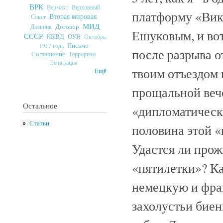
ВРК
Верховный
Вермахт
платформу «Ви
Вторая мировая
Совет
МИД
Договор
Дневник
Ешуковым, и вот
СССР
ОУН
НКВД
Октябрь
Письмо
1917 года
после разрыва 
Соглашение
Терроризм
Эмиграция
твоим отъездом 
Ещё
прощальной вече
Остальное
«дипломатическо
Статьи
половина этой «
Удастся ли прож
«пятилетки»? Ка
немецкую и фран
захолустьи биен