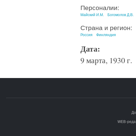
Персоналии:
Майский И.М.
Богомолов Д.В.
Страна и регион:
Россия
Финляндия
Дата:
9 марта, 1930 г.
До
WEB-реда