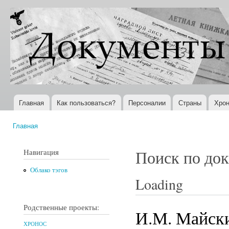
Пер
ос
Документы
Всемирная
со
XX века
история в
Интернете
Главная
Как пользоваться?
Персоналии
Страны
Хрон
Главное меню
Главная
Вы здесь
Навигация
Поиск по до
Облако тэгов
Loading
Родственные проекты:
И.М. Майски
ХРОНОС