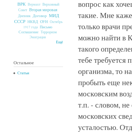
вопрос как хоче
ВРК
Верховный
Вермахт
Вторая мировая
Совет
такие. Мне каже
МИД
Договор
Дневник
СССР
ОУН
НКВД
Октябрь
только врачи пр
Письмо
1917 года
Соглашение
Терроризм
можно найти в К
Эмиграция
Ещё
такого определен
тебе требуется 
Остальное
организма, то н
Статьи
пробыть еще не
московским возд
т.п. - словом, н
московских свед
усталостью. Отд