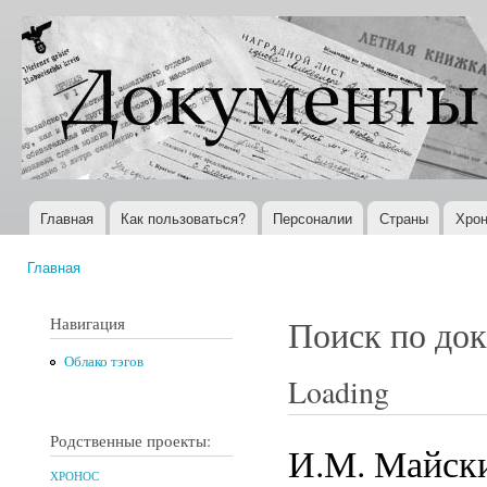
Пер
ос
Документы
Всемирная
со
XX века
история в
Интернете
Главная
Как пользоваться?
Персоналии
Страны
Хрон
Главное меню
Главная
Вы здесь
Навигация
Поиск по до
Облако тэгов
Loading
Родственные проекты:
И.М. Майски
ХРОНОС