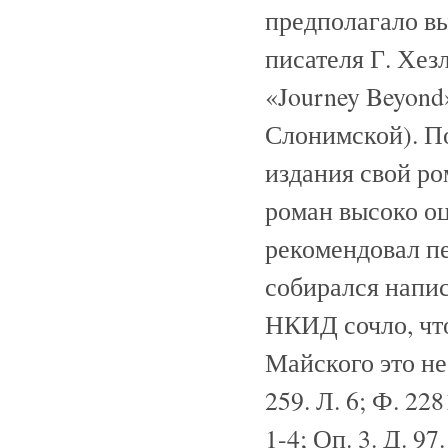
предполагало в
писателя Г. Хез
«Journey Beyond
Слонимской). По
издания свой ро
роман высоко о
рекомендовал пе
собирался напис
НКИД сочло, чт
Майского это не
259. Л. 6; Ф. 228
1-4; Оп. 3. Д. 97. 