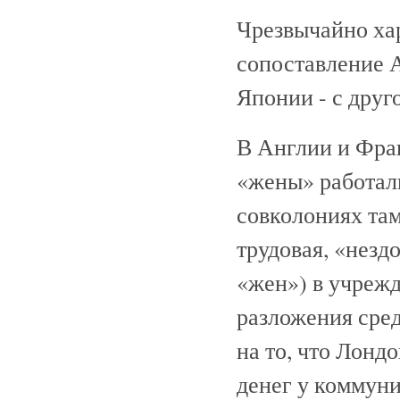
Чрезвычайно хар
сопоставление А
Японии - с друг
В Англии и Фран
«жены» работали
совколониях там
трудовая, «незд
«жен») в учреж
разложения сред
на то, что Лондо
денег у коммуни