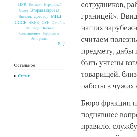
сотрудников, ра
ВРК
Верховный
Вермахт
Вторая мировая
Совет
границей». Ввид
МИД
Договор
Дневник
СССР
ОУН
НКВД
Октябрь
наших зарубежн
Письмо
1917 года
Соглашение
Терроризм
считаем полезн
Эмиграция
Ещё
предмету, дабы
быть учтены взг
Остальное
товарищей, близ
Статьи
работы в чужих 
Бюро фракции 
поднявшее вопро
правило, служб