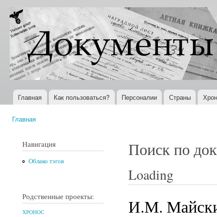
Пер
ос
Документы
Всемирная
со
XX века
история в
Интернете
Главная
Как пользоваться?
Персоналии
Страны
Хрон
Главное меню
Главная
Вы здесь
Навигация
Поиск по до
Облако тэгов
Loading
Родственные проекты:
И.М. Майски
ХРОНОС