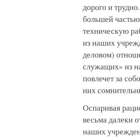
дорого и трудн
большей частью 
техническую ра
из наших учрежд
деловом) отнош
служащих» из н
повлечет за соб
них сомнительны
Оспаривая раци
весьма далеки о
наших учрежден