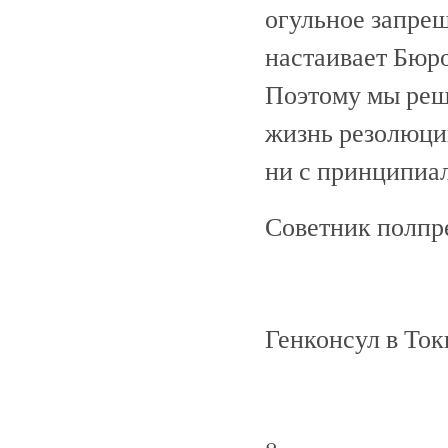
огульное запре
настаивает Бюро
Поэтому мы реш
жизнь резолюци
ни с принципиал
Советник 
Генконсул в Ток