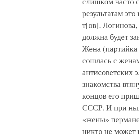
слишком часто 
результатам это
т[ов]. Логинова
должна будет за
Жена (партийка с
сошлась с женам
антисоветских э
знакомства втяну
концов его приш
СССР. И при ны
«жены» пермане
никто не может 