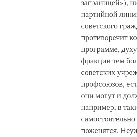
заграницей»), н
партийной линии
советского граж
противоречит к
программе, дух
фракции тем бол
советских учреж
профсоюзов, ес
они могут и дол
например, в так
самостоятельно
поженятся. Неу