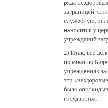
ряда нездоровы
заграницей. Спл
служебную, осл
наносится ущер
учреждений заг
2) Итак, все де
по мнению Бюро
учреждениях заг
эти «нездоровые
было опрокидыв
государства.