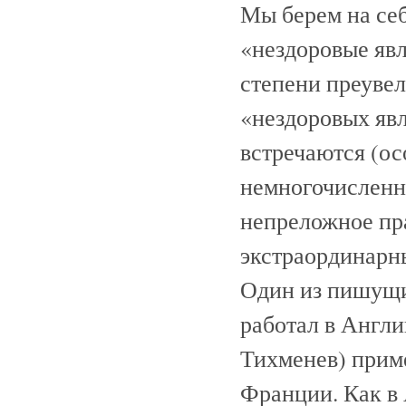
Мы берем на себ
«нездоровые яв
степени преувел
«нездоровых яв
встречаются (ос
немногочисленны
непреложное пр
экстраординарн
Один из пишущих
работал в Англии
Тихменев) приме
Франции. Как в 