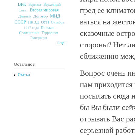
ВРК
Верховный
Вермахт
пред ее климатом
Вторая мировая
Совет
МИД
Договор
Дневник
ваться на жесто
СССР
ОУН
НКВД
Октябрь
Письмо
1917 года
сказочные остро
Соглашение
Терроризм
Эмиграция
стороны? Нет л
Ещё
сближению межд
Остальное
Вопрос очень и
Статьи
нам приходится 
посылать сюда н
бы Вы были сейч
отрывать Вас ра
серьезной работ