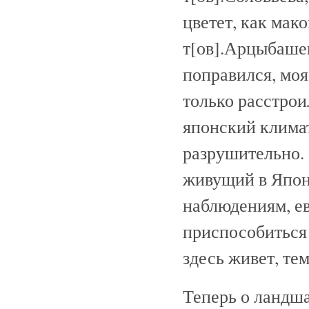
цветет, как ма
т[ов].Арцыбашев
поправился, моя
только расстрои
японский климат
разрушительно.
живущий в Японии
наблюдениям, е
приспособиться
здесь живет, те
Теперь о ландша