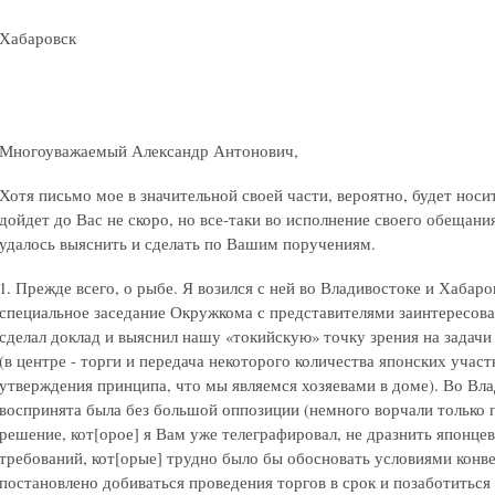
Хабаровск
Многоуважаемый Александр Антонович,
Хотя письмо мое в значительной своей части, вероятно, будет носи
дойдет до Вас не скоро, но все-таки во исполнение своего обещан
удалось выяснить и сделать по Вашим поручениям.
1. Прежде всего, о рыбе. Я возился с ней во Владивостоке и Хабар
специальное заседание Окружкома с представителями заинтересова
сделал доклад и выяснил нашу «токийскую» точку зрения на задач
(в центре - торги и передача некоторого количества японских учас
утверждения принципа, что мы являемся хозяевами в доме). Во Вла
воспринята была без большой оппозиции (немного ворчали только
решение, кот[орое] я Вам уже телеграфировал, не дразнить японце
требований, кот[орые] трудно было бы обосновать условиями кон
постановлено добиваться проведения торгов в срок и позаботитьс