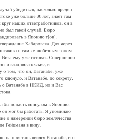
лучай убедиться, насколько вреден
токе уже больше 30 лет, знает там
й круг наших ответработников, он в
но был такой случай. Бюро
андировать в Японию т[ов].
утверждение Хабаровска. Дня через
Муштакова и самым любезным тоном
. Виза ему уже готова». Совершенно
ят и владивостокские, и
у о том, что он, Ватанабе, уже
 клюнуло, и Ватанабе, по секрету,
ь о Ватанабе в НКИД, но и Вас
стока.
ел бы попасть консулом в Японию.
обе он мог бы работать. Я упоминаю
не о намерении бюро землячества
ие Гейцмана в виду.
о: на пристань явился Ватанабе, его