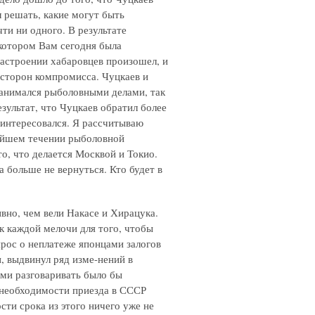
л решать, какие могут быть
ти ни одного. В результате
 котором Вам сегодня была
настроении хабаровцев произошел, и
 сторон компромисса. Чуцкаев и
занимался рыболовными делами, так
зультат, что Чуцкаев обратил более
аинтересовался. Я рассчитываю
нейшем течении рыболовной
о, что делается Москвой и Токио.
 больше не вернуться. Кто будет в
ивно, чем вели Накасе и Хирацука.
к каждой мелочи для того, чтобы
прос о неплатеже японцами залогов
, выдвинул ряд изме-нений в
ми разговаривать было бы
 необходимости приезда в СССР
ти срока из этого ничего уже не