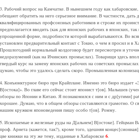
3. Рабочий вопрос на Камчатке. В нынешнем году как хабаровские,
обещают обратить на него серьезное внимание. В частности, дать д
квалифицированных профсоюзных работников и строже их проинст
предполагается вводить (как для японских рабочих в японских, так
упрощенной форме, подробности которой вырабатываются. Во всяк
установлен предварительный контакт с Токио, о чем я просил и в Х
Прошлогодний нормальный колдоговор будет пересмотрен и уточн
недоразумений (как на Ичинских промыслах). Товарищи здесь впол
твердый курс на замену японских рабочих на советских промыслах р
думаю, чтобы это удалось сделать скоро. Промышленная колонизац
4. Конъюнктурное бюро при Крайплане. Именно это бюро издает «
В[остока]». Во главе его сейчас стоит японист т[ов]. Малышев (уч
обзоры по Японии и Китаю. Я познакомился с ним и с др[угими] р
хорошее. Думаю, что в общем обзоры составляются грамотно. О 
нашим кружком японоведения пишу особо т[ов]. Ромму.
5. Ископаемые и железные руды на Д[альнем] В[остоке]. Гейцман В
проф. Арнета (кажется, так?), кроме того, здешняя концес[сионна
6
две книжки на эту же тему, изданные в Хабаровске
.