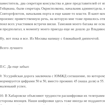
заместитель, два секретаря консульства и двое представителей от 
Гейцмана, были секретарь Окрисполкома, начальник админотдела, 
Совторгфлотом, начальник порта и еще какие-то власти. В кают-к
произнес приветственную речь, на которую мне тоже пришлось отв
поил всех участников встречи виски. Таможня моего багажа не осма
и предполагал, к моменту моего приезда еще не дошло до Владивос
Ну, вот пока и все. Из Москвы напишу с ближайшей диппочтой.
Всего лучшего
П:С. Да еще забыл:
9. Уссурийская дорога заключила с ЮМЖД соглашение, по которому
нормируется цифрами 50 и 50, вместо прежних 45 (наша доля) и 55
маленький успех.
10. В Хабаровске объясняют трудности расшифровки их телеграмм
стороны японцев. Наши шифровки здесь тоже иногда не поддаются р