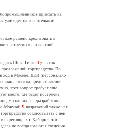
прыбопромышленников приехать на
ас уже идет на значительные
и тоже решено кредитовать в
ке я встретился с известной
4
ередать Шова Гинко
участок
в предложений торгпредства. По
 в ход в Москве. ДКИ (персонально
 соглашаются на предоставление
ечно, этот вопрос требует еще
ует место, где будет построена
понцами наших лесоразработок на
5
иро-Мокузай
, возражений также нет.
торгпредство согласовывать с ней
 в переговорах с Хабаровском
здесь не всегда имеются сведения.