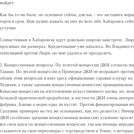
выйдет.
Как бы то ни было, но основное сейчас для нас - это заставить я
торги в срок. Вам нужно нажать на них во всю, ибо Хабаровск сейч
уступки.
Совчастникам в Хабаровске идут довольно широко навстречу. Люр
просимых им размерах. Кредитование уже началось. Во Владивосто
оппозицией против Люри, но мне удалось ее преодолеть.
2. Концессионные вопросы. По золотой концессии ДКИ согласен п
Танаки. По лесной концессии в Приморье ДКИ не возражает проти
обоим этим вопросам я взял здесь официальные справки и пущу их
Чуцкаев, а также здешняя концессионная комиссия) принципиально
Кавасаки концессии на изготовление искусственного шелка, но, кон
большой практической проработки, в частности ДКИ очень интерес
фабрика. Близко к морю едва ли пустят. Против финансирования я
Сахалине примерно на тех же основаниях, как это делается с Нич
ДКИ (особенно здешняя концессионная комиссия) усиленно просит 
все свои шаги по концессионным вопросам, так как японцы нередко
ссылаются на свои переговоры с торгпредством в Токио, о которых 