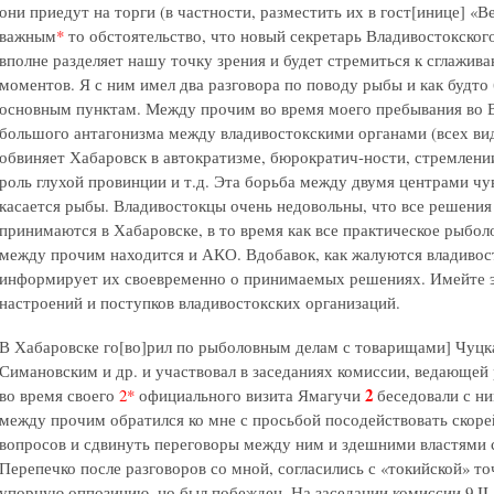
они приедут на торги (в частности, разместить их в гост[инице] «
важным
*
то обстоятельство, что новый секретарь Владивостокског
вполне разделяет нашу точку зрения и будет стремиться к сглажив
моментов. Я с ним имел два разговора по поводу рыбы и как будто
основным пунктам. Между прочим во время моего пребывания во В
большого антагонизма между владивостокскими органами (всех ви
обвиняет Хабаровск в автократизме, бюрократич-ности, стремлении
роль глухой провинции и т.д. Эта борьба между двумя центрами чув
касается рыбы. Владивостокцы очень недовольны, что все решени
принимаются в Хабаровске, в то время как все практическое рыболо
между прочим находится и АКО. Вдобавок, как жалуются владивос
информирует их своевременно о принимаемых решениях. Имейте эт
настроений и поступков владивостокских организаций.
В Хабаровске го[во]рил по рыболовным делам с товарищами] Чуцк
Симановским и др. и участвовал в заседаниях комиссии, ведающей
2
во время своего
2*
официального визита Ямагучи
беседовали с н
между прочим обратился ко мне с просьбой посодействовать ско
вопросов и сдвинуть переговоры между ним и здешними властями с
Перепечко после разговоров со мной, согласились с «токийской» то
упорную оппозицию, но был побежден. На заседании комиссии 9.II 