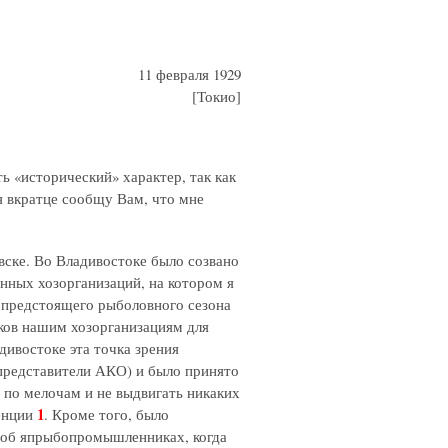
11 февраля 1929
[Токио]
ть «исторический» характер, так как
ия вкратце сообщу Вам, что мне
овске. Во Владивостоке было созвано
нных хозорганизаций, на котором я
и предстоящего рыболовного сезона
тков нашим хозорганизациям для
дивостоке эта точка зрения
 представители АКО) и было принято
в по мелочам и не выдвигать никаких
1
венции
. Кроме того, было
я об япрыбопромышленниках, когда