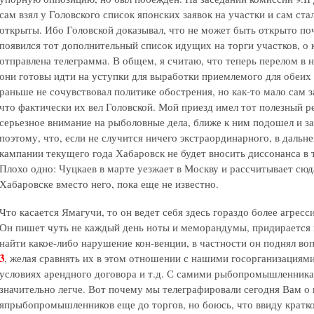
сам взял у Головского список японских заявок на участки и сам ста
открыты. Ибо Головской доказывал, что не может быть открыто поч
появился тот дополнительный список идущих на торги участков, о
отправлена телеграмма. В общем, я считаю, что теперь перелом в 
они готовы идти на уступки для выработки приемлемого для обеих
раньше не сочувствовал политике обострения, но как-то мало сам 
что фактически их вел Головской. Мой приезд имел тот полезный ре
серьезное внимание на рыболовные дела, ближе к ним подошел и з
поэтому, что, если не случится ничего экстраординарного, в даль
кампании текущего года Хабаровск не будет вносить диссонанса в т
Плохо одно: Чуцкаев в марте уезжает в Москву и рассчитывает сюда
Хабаровске вместо него, пока еще не известно.
Что касается Ямагучи, то он ведет себя здесь гораздо более агресс
Он пишет чуть не каждый день ноты и меморандумы, придирается 
найти какое-либо нарушение кон-венции, в частности он поднял во
3
, желая сравнять их в этом отношении с нашими госорганизациями
условиях арендного договора и т.д. С самими рыбопромышленника
значительно легче. Вот почему мы телеграфировали сегодня Вам о
япрыбопромышленников еще до торгов, но боюсь, что ввиду краткос