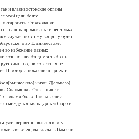
 так и владивостокские органы
ля этой цели более
руктировать. Страхование
 и на наших промыслах) в несколько
ом случае, по этому вопросу будет
абаровске, и во Владивостоке.
ен во избежание разных
не сознают необходимость брать
усскими, но, по совести, я не
ия Приморья пока еще в проекте.
Экон[омическую] жизнь Д[альнего]
еник Спальвина). Он же пишет
аботниками бюро. Впечатление
связи между конъюнктурным бюро и
ам уже, вероятно, выслал книгу
я] комиссия обещала выслать Вам еще