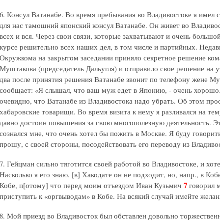
6. Консул Ватанабе. Во время пребывания во Владивостоке я имел с
для нас тамошний японский консул Ватанабе. Он живет во Владивос
всех и вся. Через свои связи, которые захватывают и очень большо
курсе решительно всех наших дел, в том числе и партийных. Недав
Окружкома на закрытом заседании приняло секретное решение ком
Муштакова (председатель Дальугля) и отправило свое решение на 
два после принятия решения Ватанабе звонит по телефону жене 
сообщает: «Я слышал, что ваш муж едет в Японию, - очень хорошо
очевидно, что Ватанабе из Владивостока надо убрать. Об этом прос
хабаровские товарищи. Во время визита к нему я разливался на тем
давно достоин повышения за свою многополезную деятельность. Это
сознался мне, что очень хотел бы пожить в Москве. Я буду говорит
прошу, с своей стороны, посодействовать его переводу из Владиво
7. Гейцман сильно тяготится своей работой во Владивостоке, и хот
Насколько я его знаю, [в] Хакодате он не подходит, но, напр., в К
7
Кобе, п[отому] что перед моим отъездом Иван Кузьмич
говорил м
приступить к «оргвыводам» в Кобе. На всякий случай имейте желан
8. Мой приезд во Владивосток был обставлен довольно торжественн