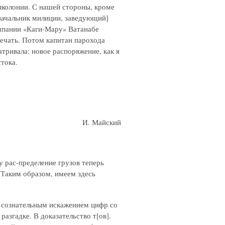
япколонии. С нашей стороны, кроме
начальник милиции, заведующий]
омпании «Каги-Мару» Ватанабе
ечать. Потом капитан парохода
тривала: новое распоряжение, как я
тока.
И. Майский
 рас-пределение грузов теперь
. Таким образом, имеем здесь
 сознательным искажением цифр со
азгадке. В доказательство т[ов].