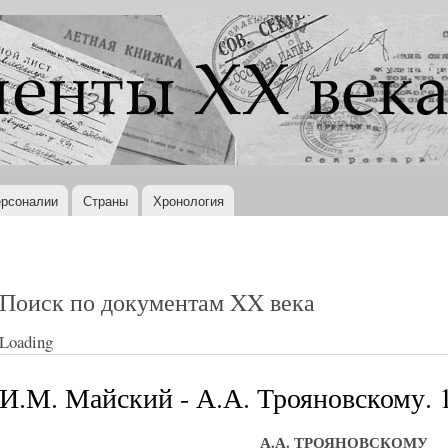
Перейти к
основному
содержанию
рсоналии
Страны
Хронология
Поиск по документам XX века
Loading
И.М. Майский - А.А. Трояновскому. 1
А.А. ТРОЯНОВСКОМУ