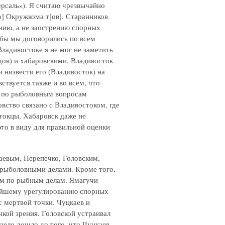
Версаль»). Я считаю чрезвычайно
о] Окружкома т[ов]. Старанников
анию, а не заострению спорных
 бы мы договорились по всем
ладивостоке я не мог не заметить
дов) и хабаровскими. Владивосток
 низвести его (Владивосток) на
ствуется также и во всем, что
я по рыболовным вопросам
вство связано с Владивостоком, где
токцы, Хабаровск даже не
о в виду для правильной оценки
аевым, Перепечко, Головским,
 рыболовными делами. Кроме того,
им по рыбным делам. Ямагучи
рейшему урегулированию спорных
 мертвой точки. Чуцкаев и
чкой зрения. Головской устраивал
дело дошло до того, что Чуцкаев