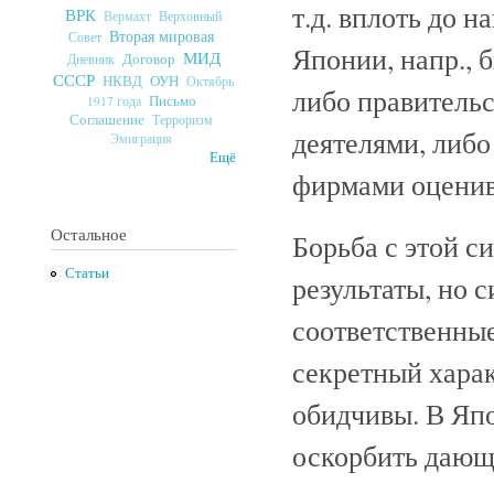
т.д. вплоть до 
ВРК
Верховный
Вермахт
Вторая мировая
Совет
Японии, напр., 
МИД
Договор
Дневник
СССР
ОУН
НКВД
Октябрь
либо правитель
Письмо
1917 года
Соглашение
Терроризм
деятелями, либ
Эмиграция
Ещё
фирмами оценива
Остальное
Борьба с этой с
Статьи
результаты, но с
соответственны
секретный харак
обидчивы. В Япо
оскорбить дающе