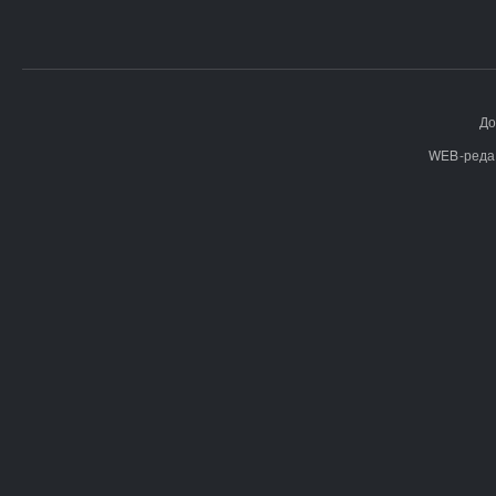
До
WEB-реда