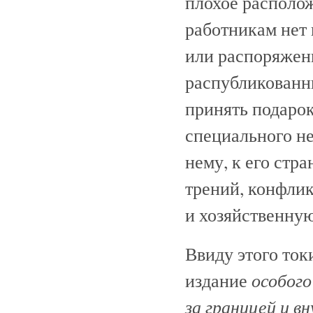
плохое располо
работникам нет 
или распоряжени
распубликованны
принять подаро
специального н
нему, к его стр
трений, конфлик
и хозяйственную
Ввиду этого то
особого
издание
за границей и в