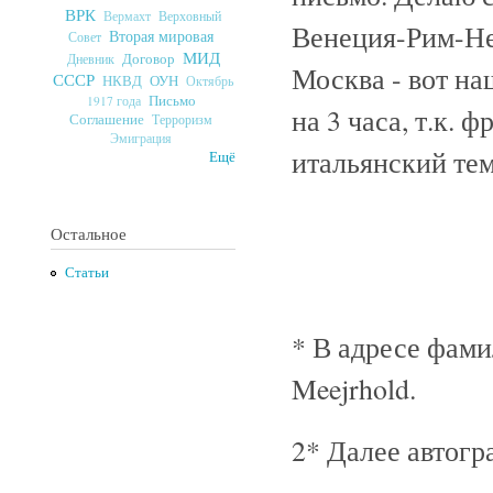
ВРК
Верховный
Вермахт
Венеция-Рим-Не
Вторая мировая
Совет
МИД
Договор
Дневник
Москва - вот на
СССР
ОУН
НКВД
Октябрь
Письмо
1917 года
на 3 часа, т.к. 
Соглашение
Терроризм
Эмиграция
итальянский те
Ещё
Остальное
Статьи
* В адресе фами
Meejrhold.
2* Далее автогр