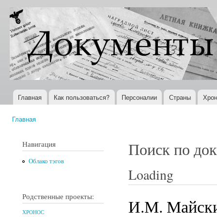
Пер
ос
Документы
Всемирная
со
XX века
история в
Интернете
Главная
Как пользоваться?
Персоналии
Страны
Хрон
Главное меню
Главная
Вы здесь
Навигация
Поиск по до
Облако тэгов
Loading
Родственные проекты:
И.М. Майски
ХРОНОС