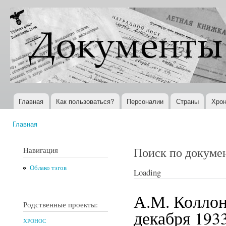
Пер
ос
Документы
Всемирная
со
XX века
история в
Интернете
Главная
Как пользоваться?
Персоналии
Страны
Хрон
Главное меню
Главная
Вы здесь
Поиск по докуме
Навигация
Облако тэгов
Loading
А.М. Коллон
Родственные проекты:
декабря 1933
ХРОНОС