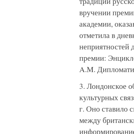
традиции русско
вручении преми
академии, оказа
отметила в днев
неприятностей 
премии: Энцикло
A.M. Дипломатиче
3. Лондонское о
культурных связ
г. Оно ставило 
между британск
информирование