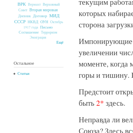
текущим работам
ВРК
Верховный
Вермахт
Вторая мировая
Совет
которых набирае
МИД
Договор
Дневник
СССР
ОУН
сторона загрузк
НКВД
Октябрь
Письмо
1917 года
Соглашение
Терроризм
Эмиграция
Импонирующие у
Ещё
увеличении числ
моменте, когда 
Остальное
горы и тишину. 
Статьи
Предстоит откр
быть
2*
здесь.
Неправда ли ве
Союза? Здесь вс