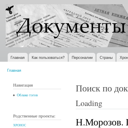
Пер
ос
Документы
Всемирная
со
XX века
история в
Интернете
Главная
Как пользоваться?
Персоналии
Страны
Хрон
Главное меню
Главная
Вы здесь
Навигация
Поиск по до
Облако тэгов
Loading
Родственные проекты:
Н.Морозов. 
ХРОНОС