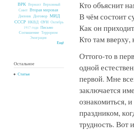
Кто объяснит нам
ВРК
Верховный
Вермахт
Вторая мировая
Совет
В чём состоит с
МИД
Договор
Дневник
СССР
ОУН
НКВД
Октябрь
Как он приходит,
Письмо
1917 года
Соглашение
Терроризм
Кто там вверху, 
Эмиграция
Ещё
Оттого-то в пер
Остальное
одной естествен
Статьи
первой. Мне все
заключается име
ознакомиться, и
праздником, ког
трудность. Вот 