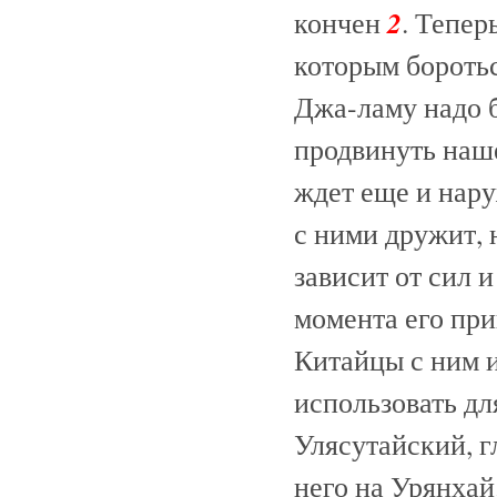
2
кончен
. Тепер
которым бороть
Джа-ламу надо б
продвинуть наше
ждет еще и нару
с ними дружит, 
зависит от сил и
момента его пр
Китайцы с ним и
использовать д
Улясутайский, г
него на Урянхай