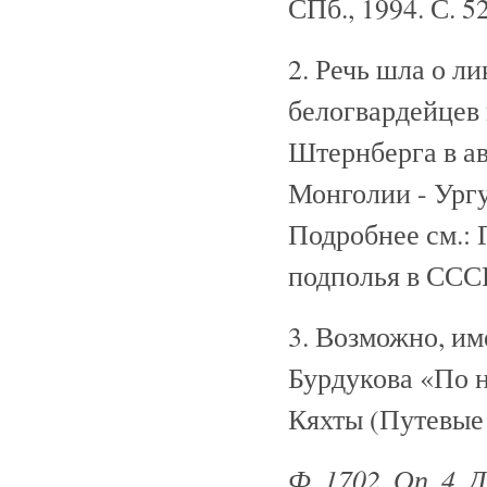
СПб., 1994. С. 52
2. Речь шла о л
белогвардейцев
Штернберга в ав
Монголии - Ургу
Подробнее см.:
подполья в СССР.
3. Возможно, им
Бурдукова «По 
Кяхты (Путевые 
Ф. 1702. Оп. 4. 