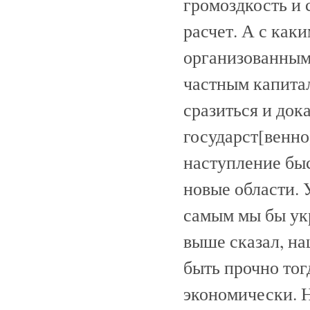
громоздкость и 
расчет. А с как
организованным
частным капитал
сразиться и док
государст[венно
наступление быс
новые области. 
самым мы бы укр
выше сказал, н
быть прочно тог
экономически. Н