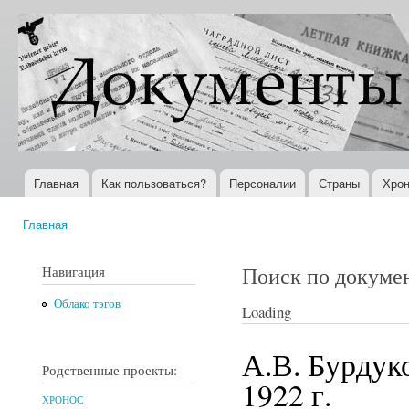
Пер
ос
Документы
Всемирная
со
XX века
история в
Интернете
Главная
Как пользоваться?
Персоналии
Страны
Хрон
Главное меню
Главная
Вы здесь
Поиск по докуме
Навигация
Облако тэгов
Loading
А.В. Бурдук
Родственные проекты:
1922 г.
ХРОНОС