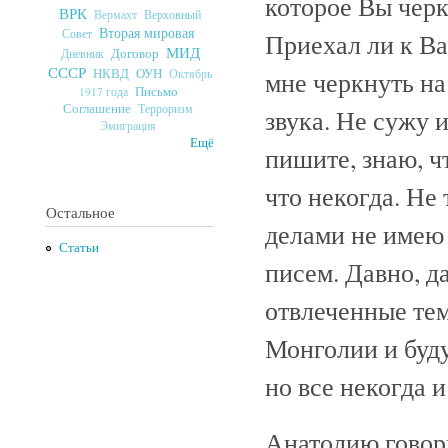
которое Вы чер
ВРК
Верховный
Вермахт
Вторая мировая
Совет
Приехал ли к Ва
МИД
Договор
Дневник
СССР
ОУН
мне черкнуть на
НКВД
Октябрь
Письмо
1917 года
Соглашение
Терроризм
звука. Не сужу и
Эмиграция
Ещё
пишите, знаю, чт
что некогда. Не
Остальное
делами не имею
Статьи
писем. Давно, д
отвлеченные тем
Монголии и буд
но все некогда и
Анатолию говори