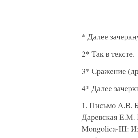
* Далее зачеркн
2* Так в тексте.
3* Сражение (др
4* Далее зачерк
1. Письмо А.В. Б
Даревская Е.М. 
Mongolica-III: 