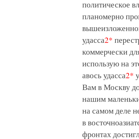
политическое вл
планомерно про
вышеизложенног
удасса
2*
перест
коммерчески для
использую на эт
авось удасса
2*
у
Вам в Москву до
нашим маленьки
на самом деле н
в восточноазиат
фронтах достигл