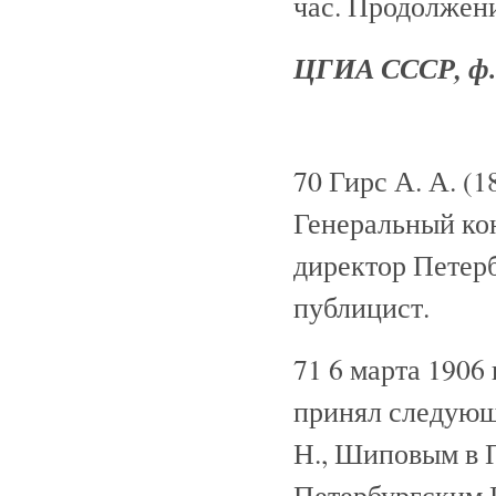
час. Продолжени
ЦГИА СССР, ф. 8
70 Гирс А. А. (
Генеральный кон
директор Петерб
публицист.
71 6 марта 1906
принял следующ
Н., Шиповым в П
Петербургским 