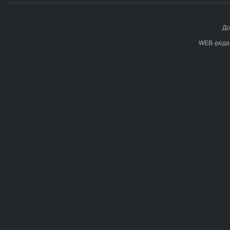
До
WEB-реда