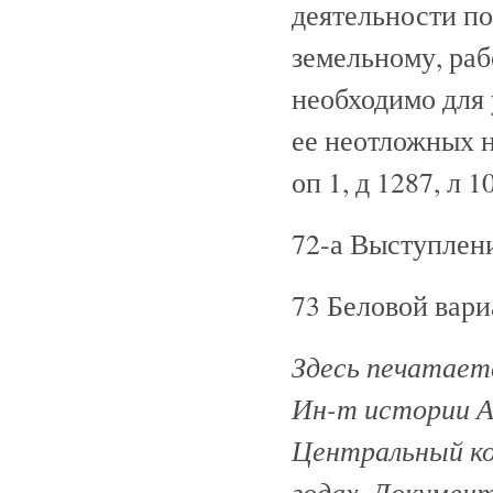
деятельности п
земельному, раб
необходимо для 
ее неотложных н
оп 1, д 1287, л 
72-а Выступлени
73 Беловой вари
Здесь печатает
Ин-т истории АН
Центральный ко
годах. Докумен