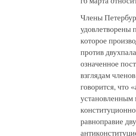
го марта относи
Члены Петербур
удовлетворены 
которое произво
против двухпала
означенное пост
взглядам членов
говорится, что 
установленным 
конституционног
равноправие дву
антиконституцио