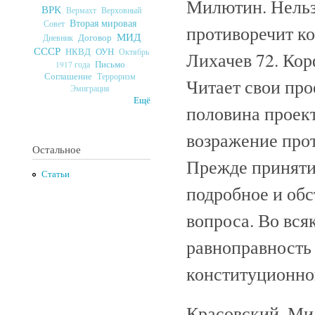
Милютин. Нельзя
ВРК
Верховный
Вермахт
Вторая мировая
Совет
противоречит ко
МИД
Договор
Дневник
СССР
ОУН
НКВД
Октябрь
Лихачев 72. Кор
Письмо
1917 года
Соглашение
Терроризм
Читает свои про
Эмиграция
Ещё
половина проект
возражение про
Остальное
Прежде приняти
Статьи
подробное и обс
вопроса. Во вся
равноправность
конституционног
Красовский, Ми