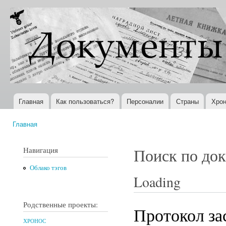
Пер
ос
Документы
Всемирная
со
XX века
история в
Интернете
Главная
Как пользоваться?
Персоналии
Страны
Хрон
Главное меню
Главная
Вы здесь
Навигация
Поиск по до
Облако тэгов
Loading
Родственные проекты:
Протокол за
ХРОНОС