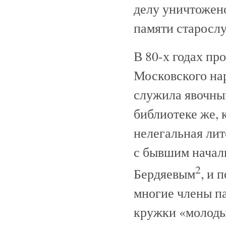
делу уничтожено
памяти старосл
В 80-х годах пр
Московского нар
служила явочны
библиотеке же, 
нелегальная лит
с бывшим начал
2
Бердяевым
, и 
многие члены п
кружки «молоды