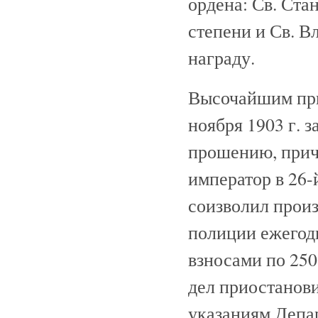
ордена: Св. Ста
степени и Св. В
награду.
Высочайшим при
ноября 1903 г. 
прошению, прич
император в 26-
соизволил произ
полиции ежегодн
взносами по 250
дел приостанови
указаниям Депа