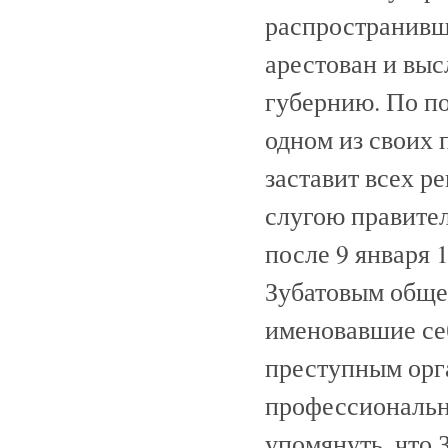
распространивш
арестован и выс
губернию. По п
одном из своих
заставит всех р
слугою правител
после 9 января 
Зубатовым общес
именовавшие се
преступным орг
профессиональны
упомянуть, что 