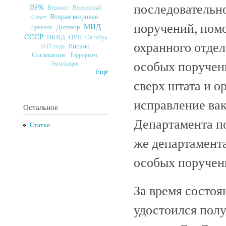
последовательн
ВРК
Верховный
Вермахт
Вторая мировая
Совет
поручений, помо
МИД
Договор
Дневник
СССР
ОУН
НКВД
Октябрь
охранного отдел
Письмо
1917 года
Соглашение
Терроризм
особых поручен
Эмиграция
Ещё
сверх штата и о
исправление ва
Остальное
Департамента п
Статьи
же департамента
особых поручен
За время состоя
удостоился пол