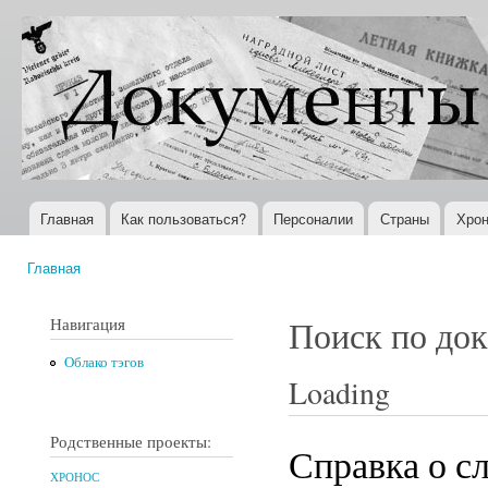
Пер
ос
Документы
Всемирная
со
XX века
история в
Интернете
Главная
Как пользоваться?
Персоналии
Страны
Хрон
Главное меню
Главная
Вы здесь
Навигация
Поиск по до
Облако тэгов
Loading
Родственные проекты:
Справка о с
ХРОНОС