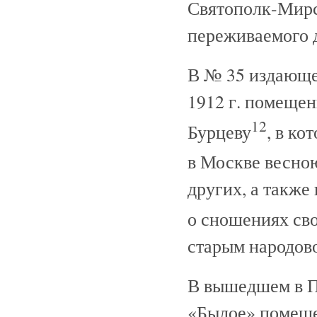
Святополк-Мирс
переживаемого д
В № 35 издающе
1912 г. помещен
12
Бурцеву
, в ко
в Москве весною
других, а также
о сношениях св
старым народов
В вышедшем в П
«Былое» помещен