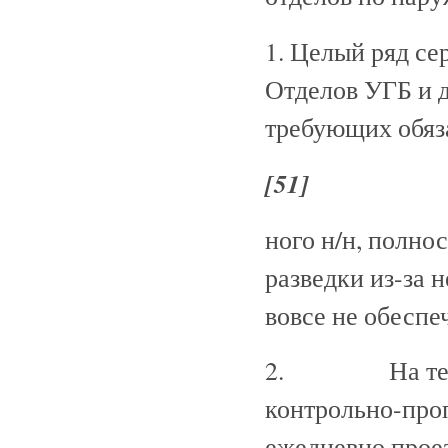
1. Целый ряд се
Отделов УГБ и 
требующих обяз
[51]
ного н/н, полно
разведки из-за 
вовсе не обеспе
2. На террит
контрольно-проп
ежедневно проез