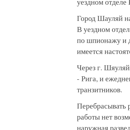
уездном отделе
Город Шауляй на
В уездном отде
по шпионажу и д
имеется настоят
Через г. Шяуляй
- Рига, и ежедн
транзитников.
Перебрасывать р
работы нет возм
наружная развед