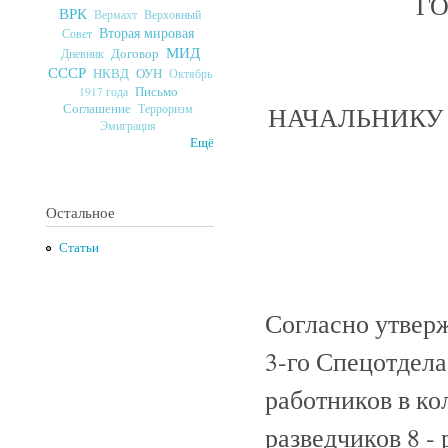
ГО
ВРК
Верховный
Вермахт
Вторая мировая
Совет
МИД
Договор
Дневник
СССР
ОУН
НКВД
Октябрь
Письмо
1917 года
НАЧАЛЬНИКУ 
Соглашение
Терроризм
Эмиграция
Ещё
Остальное
Статьи
Согласно утвер
3-го Спецотдел
работников в кол
разведчиков 8 -