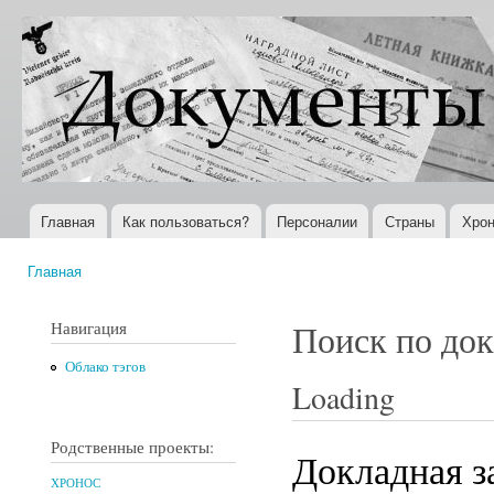
Пер
ос
Документы
Всемирная
со
XX века
история в
Интернете
Главная
Как пользоваться?
Персоналии
Страны
Хрон
Главное меню
Главная
Вы здесь
Навигация
Поиск по до
Облако тэгов
Loading
Родственные проекты:
Докладная з
ХРОНОС