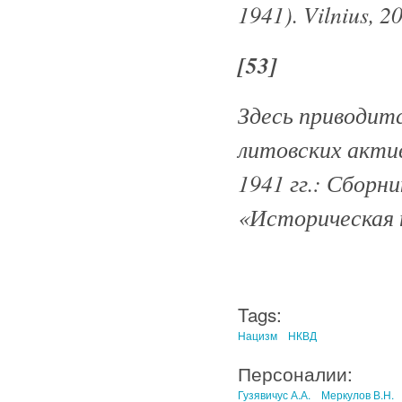
1941). Vilnius, 2
[53]
Здесь приводитс
литовских актив
1941 гг.: Сборн
«Историческая п
Tags:
Нацизм
НКВД
Персоналии:
Гузявичус А.А.
Меркулов В.Н.