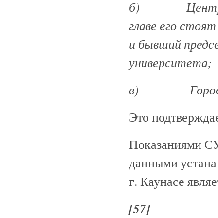
б) Центральн
главе его сто
и бывший предс
университета;
в) Городски
Это подтвержда
Показаниями С
данными устана
г. Каунасе являе
[57]