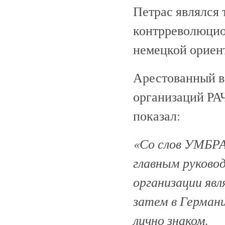
Петрас являлся 
контрреволюцио
немецкой ориен
Арестованный в 
организаций РАЧ
показал:
«Со слов УМБР
главным руково
организации явл
затем в Герма
лично знаком.