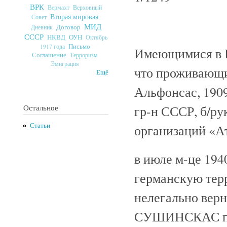
ВРК
Верховный
Вермахт
Вторая мировая
Совет
МИД
Договор
Дневник
СССР
ОУН
НКВД
Октябрь
Письмо
1917 года
Имеющимися в 
Соглашение
Терроризм
Эмиграция
что проживающ
Ещё
Альфонсас, 1909
гр-н СССР, б/р
Остальное
Статьи
организаций «А
в июле м-це 194
германскую терр
нелегально верн
СУШИНСКАС пре