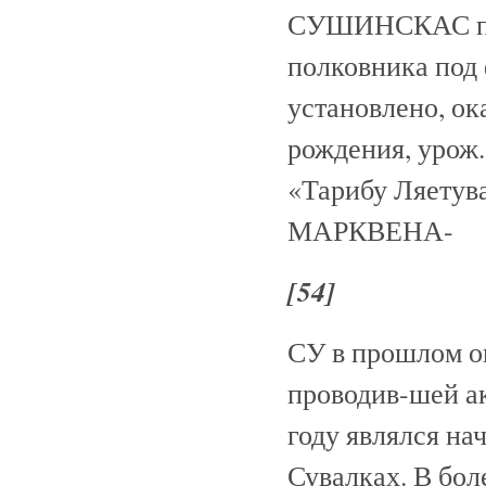
СУШИНСКАС пре
полковника по
установлено, о
рождения, урож.
«Тарибу Ляетува
МАРКВЕНА-
[54]
СУ в прошлом о
проводив-шей ак
году являлся на
Сувалках. В бол