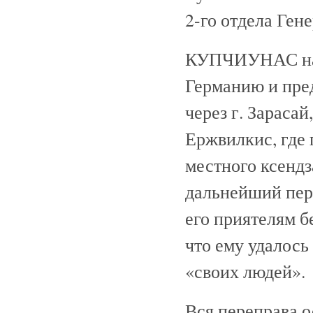
2-го отдела Ген
КУПЧИУНАС нача
Германию и пре
через г. Зараса
Ержвилкис, где
местного ксенд
дальнейший пе
его приятелям б
что ему удалось
«своих людей».
Вся переправа о