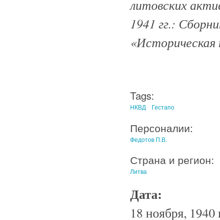
литовских актив
1941 гг.: Сборн
«Историческая п
Tags:
НКВД
Гестапо
Персоналии:
Федотов П.В.
Страна и регион:
Литва
Дата:
18 ноября, 1940 