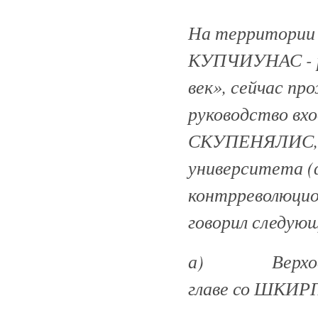
На территории 
КУПЧИУНАС - р
век», сейчас п
руководство вхо
СКУПЕНЯЛИС, др
университета (
контрреволюци
говорил следую
а) Верховное 
главе со ШКИР