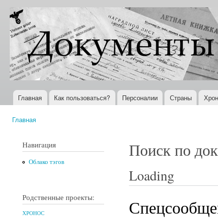
Пер
ос
Документы
Всемирная
со
XX века
история в
Интернете
Главная
Как пользоваться?
Персоналии
Страны
Хрон
Главное меню
Главная
Вы здесь
Навигация
Поиск по до
Облако тэгов
Loading
Родственные проекты:
Спецсообще
ХРОНОС