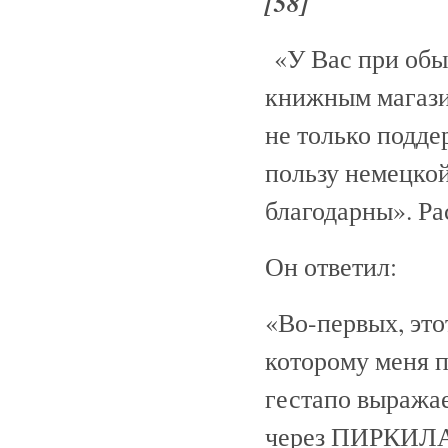
[58]
«У Вас при обы
книжным магазин
не только подде
пользу немецкой
благодарны». Р
Он ответил:
«Во-первых, это
которому меня п
гестапо выражае
через ПИРКИЛ