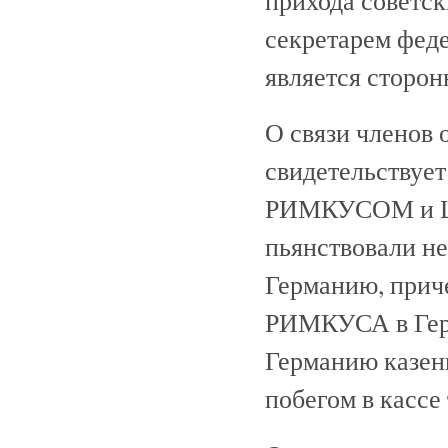
секретарем феде
является сторо
О связи членов
свидетельствуе
РИМКУСОМ и Ш
пьянствовали н
Германию, приче
РИМКУСА в Герм
Германию казен
побегом в касс