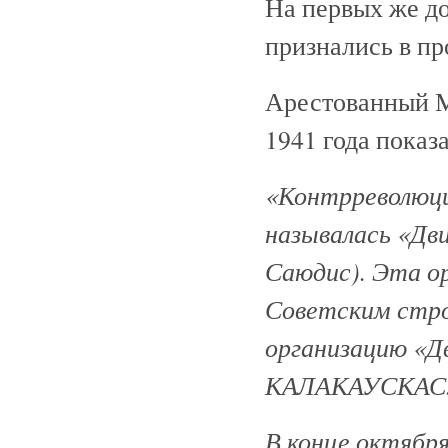
На первых же до
признались в п
Арестованный 
1941 года показа
«Контрреволюцио
называлась «Дв
Саюдис). Эта ор
Советским стро
организацию «Д
КАЛАКАУСКАС
В конце октябр