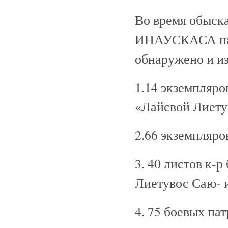
Во время обыск
ИНАУСКАСА на м
обнаружено и из
1.14 экземпляро
«Лайсвой Лиету
2.66 экземпляро
3. 40 листов к-
Лиетувос Саю- и
4. 75 боевых па