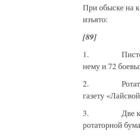
При обыске на
изъято:
[89]
1. Пистолет 
нему и 72 боевы
2. Ротатор, н
газету «Лайсвой
3. Две коробк
ротаторной бума