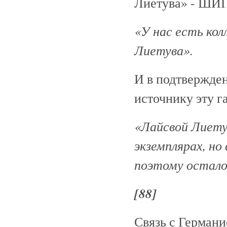
Лиетува» - ШИ
«У нас есть ко
Лиетува».
И в подтвержден
источнику эту га
«Лайсвой Лиету
экземплярах, но
поэтому остало
[88]
Связь с Германи