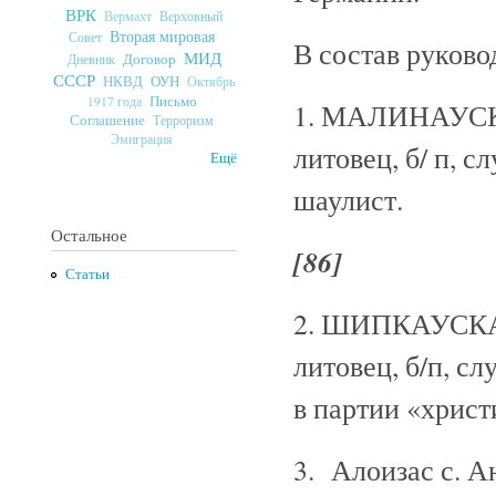
ВРК
Верховный
Вермахт
Вторая мировая
Совет
В состав руково
МИД
Договор
Дневник
СССР
ОУН
НКВД
Октябрь
Письмо
1917 года
1. МАЛИНАУСКАС
Соглашение
Терроризм
Эмиграция
литовец, б/ п, 
Ещё
шаулист.
Остальное
[86]
Статьи
2. ШИПКАУСКАС 
литовец, б/п, с
в партии «христ
3. Алоизас с. Ан