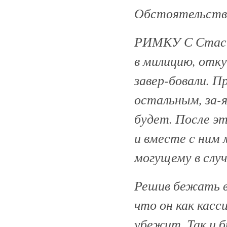
Обстоятельства
РИМКУ С Стасис
в милицию, откуд
завер-бовали. П
остальным, за-я
будет. После э
и вместе с ним 
могущему в слу
Решив бежать 
что он как касс
убежит. Так и 