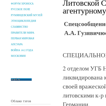
Литовской С
ФОРУМ ХРОНОСА
агентурному 
РУССКОЕ ПОЛЕ
РУМЯНЦЕВСКИЙ МУЗЕЙ
Спецсообщение
ЭТНОЦИКЛОПЕДИЯ
СЛАВЯНСТВО
А.А. Гузявичюс
ПРАВИТЕЛИ МИРА
ПЕРВАЯ МИРОВАЯ
АПСУАРА
ВОЙНА 1812 ГОДА
СПЕЦИАЛЬНОЕ
МОСКОВИЯ
2 отделом УГБ 
ликвидирована 
своей вражеской
литовскими к-р
Облако тэгов
Германии.