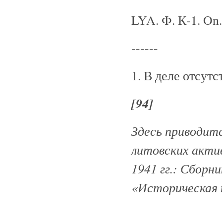
LYA. Ф. К-1. On.
------
1. В деле отсутс
[94]
Здесь приводитс
литовских актив
1941 гг.: Сборн
«Историческая п