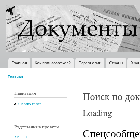
Пер
ос
Документы
Всемирная
со
XX века
история в
Интернете
Главная
Как пользоваться?
Персоналии
Страны
Хрон
Главное меню
Главная
Вы здесь
Навигация
Поиск по до
Облако тэгов
Loading
Родственные проекты:
Спецсообщен
ХРОНОС