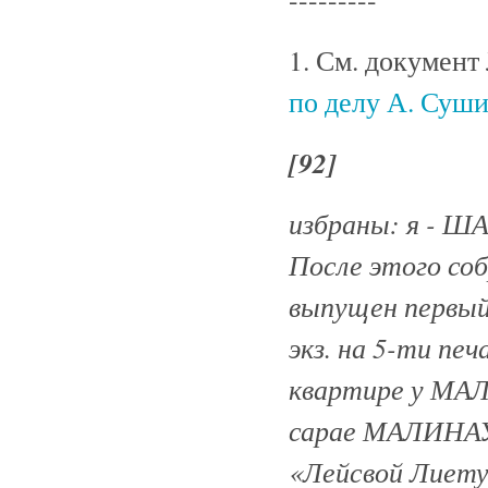
1. См. документ
по делу А. Суши
[92]
избраны: я -
После этого соб
выпущен первый
экз. на 5-ти п
квартире у МА
сарае МАЛИНАУ
«Лейсвой Лиету