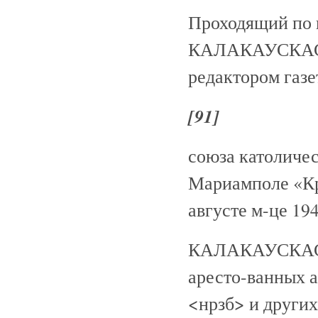
Проходящий п
КАЛАКАУСКАС до
редактором газ
[91]
союза католичес
Мариамполе «Кр
августе м-це 19
КАЛАКАУСКАС п
аресто-ванных 
<нрзб> и других