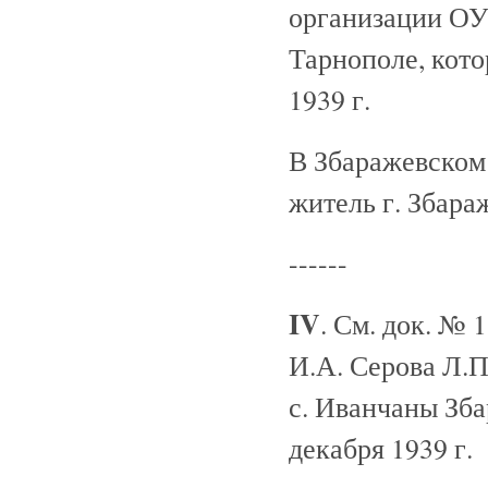
организации О
Тарнополе, кото
1939 г.
В Збаражевско
житель г. Збар
------
IV
. См. док. № 
И.А. Серова Л.П
с. Иванчаны Зба
декабря 1939 г.