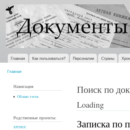
Пер
ос
Документы
Всемирная
со
XX века
история в
Интернете
Главная
Как пользоваться?
Персоналии
Страны
Хрон
Главное меню
Главная
Вы здесь
Навигация
Поиск по до
Облако тэгов
Loading
Родственные проекты:
Записка по 
ХРОНОС