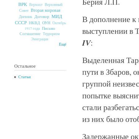
Берия Л.П.
ВРК
Верховный
Вермахт
Вторая мировая
Совет
МИД
В дополнение к 
Договор
Дневник
СССР
ОУН
НКВД
Октябрь
выступлении в 
Письмо
1917 года
Соглашение
Терроризм
Эмиграция
IV
:
Ещё
Выделенная Тар
Остальное
пути в Збаров, 
Статьи
группой неизвес
попытке выясни
стали разбегать
из них было ото
Задержанные ок