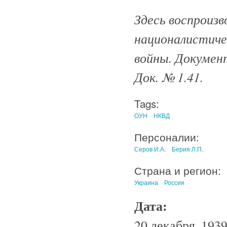
Здесь воспроизв
националистиче
войны. Документ
Док. № 1.
41.
Tags:
ОУН
НКВД
Персоналии:
Серов И.А.
Берия Л.П.
Страна и регион:
Украина
Россия
Дата:
20 декабря, 1939