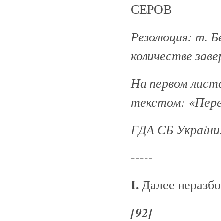
СЕРОВ
Резолюция: т. Бе
количестве заве
На первом лист
текстом: «Перед
ГДА СБ Укра
iни
-----
I.
Далее неразбо
[92]