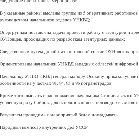
следующие оперативные мероприятия:
В указанные районы высланы группы из 5 оперативных работников
руководством начальников отделов УНКВД;
Опергруппам поставлена задача провести работу с агентурой и аре
ОУНовцев, проходящих по разработкам агентурных данных;
Следственным путем доработать остальной состав ОУНовских орга
Ориентированы начальники УНКВД западных областей шифровкой и
Начальнику УПВО НКВД генерал-майору Осокину приказал усилить 
особенности на участках 91, 94, 95 и 96 погранотрядов.
Кроме того, выслать в распоряжение начальника Станиславского 
усиленную роту бойцов, для использования ее повзводно в соответ
Результаты проводимых мероприятий будем докладывать.
Народный комиссар внутренних дел УССР