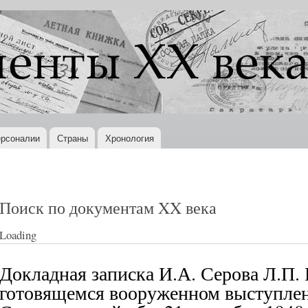
Перейти к
основному
содержанию
рсоналии
Страны
Хронология
Поиск по документам XX века
Loading
Докладная записка И.А. Серова Л.П. 
готовящемся вооруженном выступлен