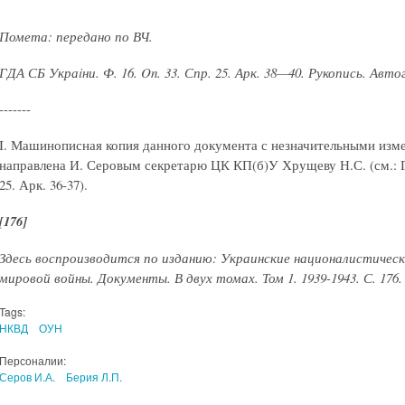
Помета: передано по ВЧ.
ГДА СБ Укра
iни. Ф. 16. On. 33. Спр. 25. Арк. 38—40. Рукопись. Авт
-------
I. Машинописная копия данного документа с незначительными изме
направлена И. Серовым секретарю ЦК КП(б)У Хрущеву Н.С. (см.: ГД
25. Арк. 36-37).
[176]
Здесь воспроизводится по изданию: Украинские националистическ
мировой войны. Документы. В двух томах. Том 1. 1939-1943. С. 17
6.
Tags:
НКВД
ОУН
Персоналии:
Серов И.А.
Берия Л.П.