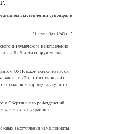
г.
оруженном выступлении оуновцев в
21 сентября 1940 г.
I
ского и Тлумачского райотделений
славской области вооруженном
антом ОУНовской экзекутивы», он
характера: «Подготовить людей и
 сигнала, по которому выступить».
го и Обертинского райотделений
вок, в которых украинцы
можных выступлений нами приняты