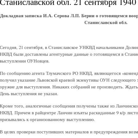
Станиславской обл. 21 сентября 1940 
Докладная записка И.А. Серова Л.П. Берии о готовящемся во
Станиславской обл.
Сегодня, 21 сентября, в Станиславское УНКВД начальниками Долин
НКВД были доставлены агентурные данные о готовящемся в Стани
выступлении ОУНовцев.
По сообщению агента Тлумачского РО НКВД, являющегося «коменд
получил указание Львовской краевой экзекутивы ОУН следующего 
оружие для выступления. Никаких собраний не производить. Ждать
День выступления не указан.
Кроме того, аналогичные сообщения получены также из Ланчинско
НКВД. Причем в райцентре Ланчин изъяты раскиданные 9 к/р листо
призывались к организованному выступлению.
В целях проверки поступивших материалов и предупреждения воз