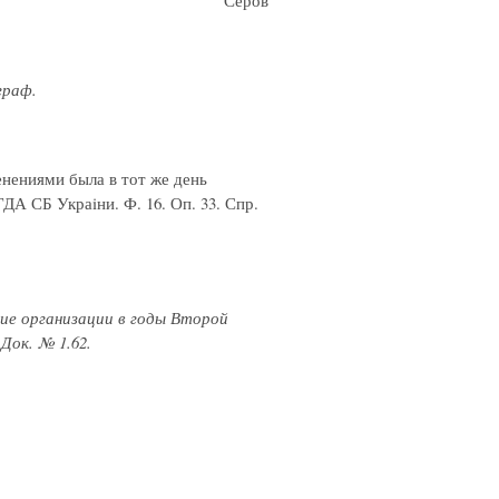
Серов
ограф.
нениями была в тот же день
А СБ Украiни. Ф. 16. Оп. 33. Спр.
ие организации в годы Второй
 Док. № 1.6
2.