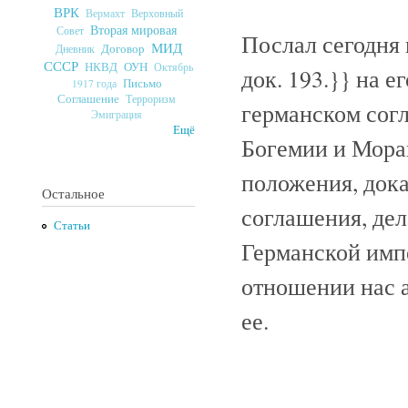
ВРК
Верховный
Вермахт
Вторая мировая
Совет
Послал сегодня
МИД
Договор
Дневник
СССР
ОУН
НКВД
Октябрь
док. 193.}}
на ег
Письмо
1917 года
Соглашение
Терроризм
германском согл
Эмиграция
Ещё
Богемии и Морав
положения, дока
Остальное
соглашения, де
Статьи
Германской имп
отношении нас а
ее.