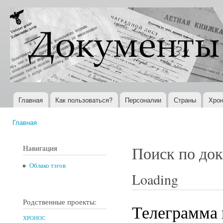
Пер
ос
Документы
Всемирная
со
XX века
история в
Интернете
Главная
Как пользоваться?
Персоналии
Страны
Хрон
Главное меню
Главная
Вы здесь
Навигация
Поиск по до
Облако тэгов
Loading
Родственные проекты:
Телеграмма 
ХРОНОС