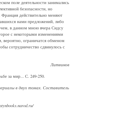
еском поле деятельности занимались
лективной безопасности, но
и Франция действительно меняют
лавшихся нами предложений, либо
очем, в данном мною вчера Сидсу
торое с некоторыми изменениями
м, вероятно, ограничатся обменом
тобы сотрудничество сдвинулось с
Литвинов
ьбе за мир... С. 249-250.
атериалы в двух томах. Составитель
ynbooks.narod.ru/