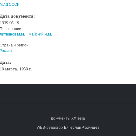
МИД СССР
Дата документа:
1939.03.19
Персоналии:
Литвинов М.М.
Майский И.М.
Страна и регион:
Россия
Дата:
19 марта, 1939 г.
Документы XX века
WEB-редактор
Вячеслав Румянцев