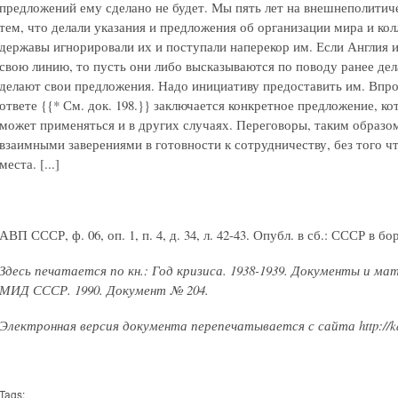
предложений ему сделано не будет. Мы пять лет на внешнеполитич
тем, что делали указания и предложения об организации мира и кол
державы игнорировали их и поступали наперекор им. Если Англия 
свою линию, то пусть они либо высказываются по поводу ранее де
делают свои предложения. Надо инициативу предоставить им. Впр
ответе
{{* См. док. 198.}}
заключается конкретное предложение, ко
может применяться и в других случаях. Переговоры, таким образо
взаимными заверениями в готовности к сотрудничеству, без того ч
места. [...]
АВП СССР, ф. 06, оп. 1, п. 4, д. 34, л. 42-43. Опубл. в сб.: СССР в бор
Здесь печатается по кн.: Год кризиса. 1938-1939. Документы и м
МИД СССР. 1990. Документ № 204.
Электронная версия документа перепечатывается с сайта http://kat
Tags: