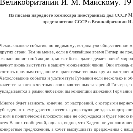
Великобритании И. М. Майскому. 19 
Из письма народного комиссара иностранных дел СССР M
представителю СССР в Великобритании И
Чехословацкие события, по-видимому, встряхнули общественное мн
других стран. Тем не менее, если в ближайшее время Гитлер не пр
экспансионистской акции и, может быть, даже сделает новый миро
начнут вновь выступать в защиту мюнхенской линии. Они отнюдь е
считать прочным созданное в правительственных кругах настроени
Чехословацкие события и ультиматум Румынии если несколько и об
качестве гарантов честных слов и клятвенных заверений Гитлера, т
укладываются в рамки любезной им концепции движения Германии 
Многое будет зависеть, конечно, от настроений, с которыми верне
убежден, что ему удастся рассеять существующие здесь подозрения
с ним в политической плоскости еще не обсуждался и будет мною п
всех Ваших сообщений, однако, видно, что Хадсон не уполномочен
конкретные предложения, а хочет выслушивать предложения с наше