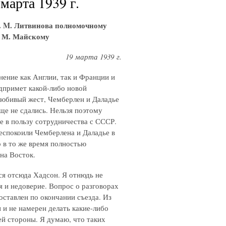
марта 1939 г.
. M. Литвинова полномочному
. М. Майскому
19 марта 1939 г.
ение как Англии, так и Франции и
едпримет какой-либо новой
любивый жест, Чемберлен и Даладье
ще не сдались. Нельзя поэтому
е в пользу сотрудничества с СССР.
еспокоили Чемберлена и Даладье в
о в то же время полностью
на Восток.
тся отсюда Хадсон. Я отнюдь не
 и недоверие. Вопрос о разговорах
оставлен по окончании съезда. Из
 и не намерен делать какие-либо
й стороны. Я думаю, что таких