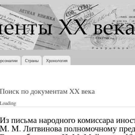
Перейти к
основному
содержанию
рсоналии
Страны
Хронология
Поиск по документам XX века
Loading
Из письма народного комиссара ино
M. M. Литвинова полномочному пре