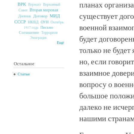
планах организа
ВРК
Верховный
Вермахт
Вторая мировая
Совет
существует дог
МИД
Договор
Дневник
СССР
ОУН
НКВД
Октябрь
военной взаимо
Письмо
1917 года
Соглашение
Терроризм
будет договорен
Эмиграция
Ещё
только не будет
но, если говори
Остальное
взаимное довер
Статьи
вопросу о воен
большое положит
далеко не исче
нашими странам