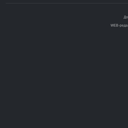
До
WEB-реда