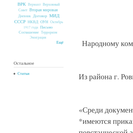
ВРК
Верховный
Вермахт
Вторая мировая
Совет
МИД
Договор
Дневник
СССР
ОУН
НКВД
Октябрь
Письмо
1917 года
Соглашение
Терроризм
Эмиграция
Народному ком
Ещё
Остальное
Статьи
Из района г. Ро
«Среди документ
*имеются прика
повстанческой 