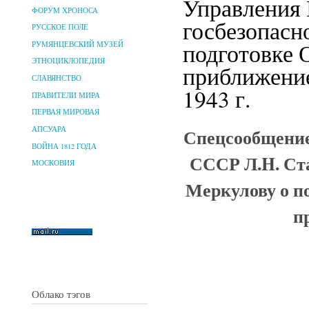
Управления
ФОРУМ ХРОНОСА
госбезопасн
РУССКОЕ ПОЛЕ
подготовке О
РУМЯНЦЕВСКИЙ МУЗЕЙ
ЭТНОЦИКЛОПЕДИЯ
приближение
СЛАВЯНСТВО
1943 г.
ПРАВИТЕЛИ МИРА
ПЕРВАЯ МИРОВАЯ
Спецсообщение
АПСУАРА
ВОЙНА 1812 ГОДА
СССР Л.H. Ст
МОСКОВИЯ
Меркулову о по
п
Облако тэгов