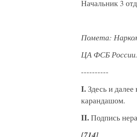
Начальник 3 от
Помета: Нарком
ЦА ФСБ России. Ф
----------
I.
Здесь и далее
карандашом.
II.
Подпись нера
[714]