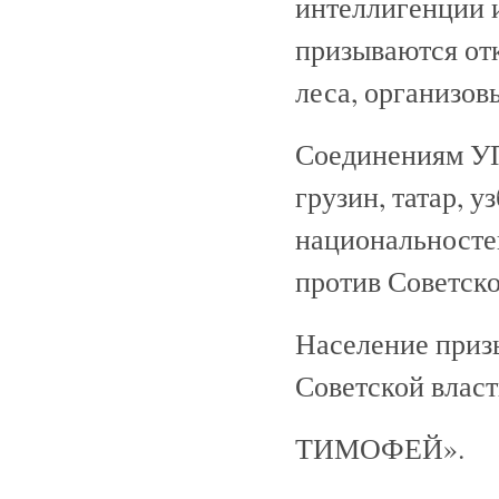
интеллигенции 
призываются отк
леса, организов
Соединениям УП
грузин, татар, у
национальносте
против Советско
Население призы
Советской власт
ТИМОФЕЙ».