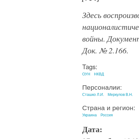
Здесь воспроизв
националистиче
войны. Документ
Док. № 2.166.
Tags:
ОУН
НКВД
Персоналии:
Сташко Л.И.
Меркулов В.Н.
Страна и регион:
Украина
Россия
Дата: