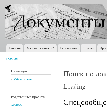
Пер
ос
Документы
Всемирная
со
XX века
история в
Интернете
Главная
Как пользоваться?
Персоналии
Страны
Хрон
Главное меню
Главная
Вы здесь
Навигация
Поиск по до
Облако тэгов
Loading
Родственные проекты:
Спецсообщен
ХРОНОС