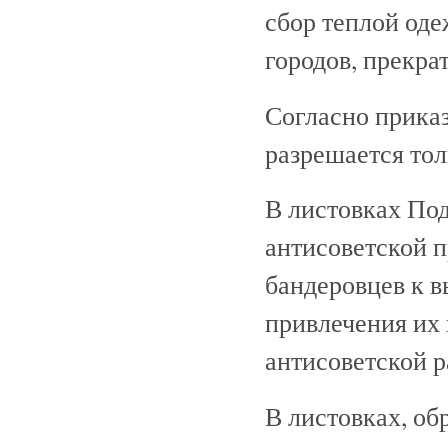
сбор теплой оде
городов, прекра
Согласно прика
разрешается тол
В листовках По
антисоветской 
бандеровцев к в
привлечения их 
антисоветской р
В листовках, о