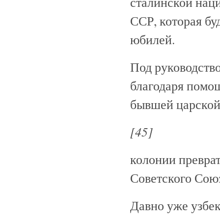
сталинской нац
ССР, которая бу
юбилей.
Под руководств
благодаря помощ
бывшей царско
[45]
колонии преврат
Советского Сою
Давно уже узбек