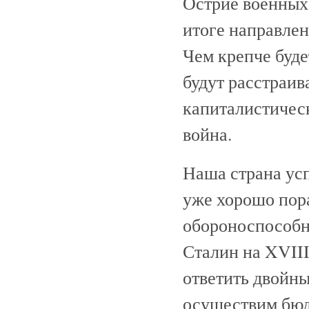
Острие военных
итоге направлен
Чем крепче буде
будут расстраив
капиталистическ
война.
Наша страна усп
уже хорошо пор
обороноспособно
Сталин на XVIII
ответить двойны
осуществим бюдж