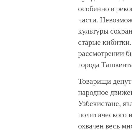
особенно в реко
части. Невозмо
культуры сохра
старые кибитки
рассмотрении б
города Ташкента
Товарищи депута
народное движен
Узбекистане, яв
политического и
охвачен весь м