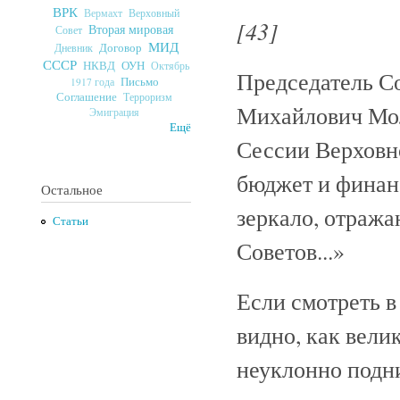
ВРК
Верховный
Вермахт
[43]
Вторая мировая
Совет
МИД
Договор
Дневник
СССР
ОУН
НКВД
Октябрь
Председатель С
Письмо
1917 года
Соглашение
Терроризм
Михайлович Мол
Эмиграция
Ещё
Сессии Верховн
бюджет и финан
Остальное
зеркало, отражаю
Статьи
Советов...»
Если смотреть в
видно, как вели
неуклонно подни