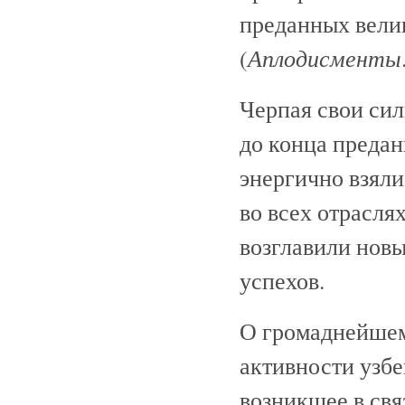
преданных вели
Аплодисменты
(
Черпая свои сил
до конца преда
энергично взяли
во всех отрасля
возглавили нов
успехов.
О громаднейшем
активности узбе
возникшее в свя