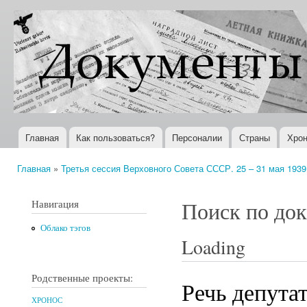
Пер
ос
Документы
Всемирная
со
XX века
история в
Интернете
Главная
Как пользоваться?
Персоналии
Страны
Хрон
Главное меню
Главная
»
Третья сессия Верховного Совета СССР. 25 – 31 мая 1939 
Вы здесь
Навигация
Поиск по до
Облако тэгов
Loading
Родственные проекты:
Речь депута
ХРОНОС