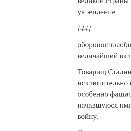
великой страны 
укрепление
[44]
обороноспособн
величайший вкла
Товарищ Сталин 
исключительно г
особенно фашист
начавшуюся имп
войну.