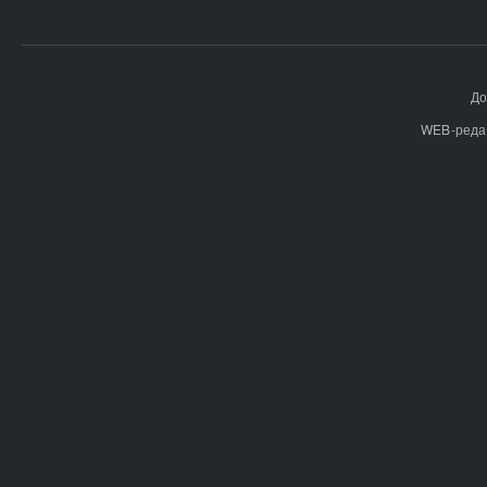
До
WEB-реда