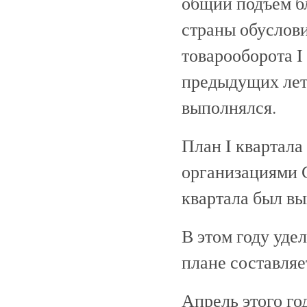
общий подъем б
страны обуслов
товарооборота I 
предыдущих лет,
выполнялся.
План I квартал
организациями Со
квартала был вып
В этом году уде
плане составляет
Апрель этого го