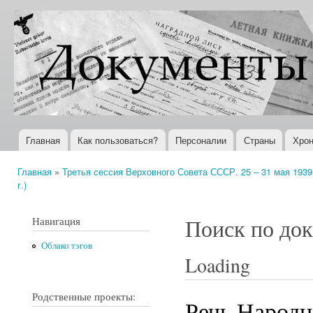
Пер
ос
Документы
Всемирная
со
XX века
история в
Интернете
Главная
Как пользоваться?
Персоналии
Страны
Хрон
Главное меню
Главная
»
Третья сессия Верховного Совета СССР. 25 – 31 мая 1939 
Вы здесь
г.)
Навигация
Поиск по до
Облако тэгов
Loading
Родственные проекты:
Речь Народн