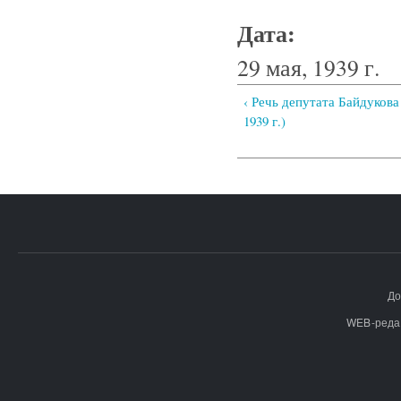
Дата:
29 мая, 1939 г.
‹ Речь депутата Байдукова 
1939 г.)
До
WEB-реда