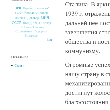
Сталина. В ярки
ВРК
Верховный
Вермахт
1939 г. отражен
Вторая мировая
Совет
МИД
Договор
Дневник
дальнейшее пос
СССР
ОУН
НКВД
Октябрь
Письмо
1917 года
завершения стро
Соглашение
Терроризм
Эмиграция
общества и пост
Ещё
коммунизму.
Остальное
Огромные успех
Статьи
нашу страну в с
механизированно
достигнут коло
благосостояния 