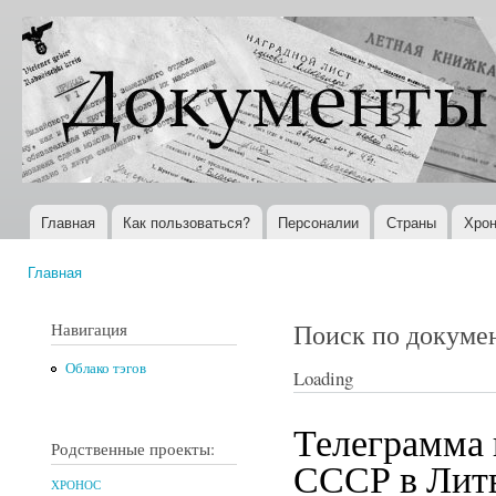
Пер
ос
Документы
Всемирная
со
XX века
история в
Интернете
Главная
Как пользоваться?
Персоналии
Страны
Хрон
Главное меню
Главная
Вы здесь
Поиск по докуме
Навигация
Облако тэгов
Loading
Телеграмма 
Родственные проекты:
СССР в Литв
ХРОНОС