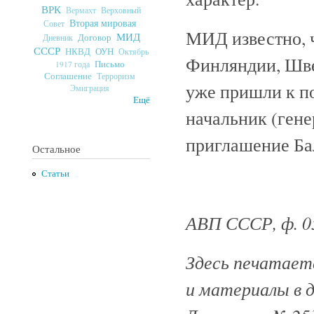
ВРК
Верховный
Вермахт
Вторая мировая
Совет
МИД известно, 
МИД
Договор
Дневник
СССР
ОУН
НКВД
Октябрь
Финляндии, Шве
Письмо
1917 года
Соглашение
Терроризм
уже пришли к п
Эмиграция
Ещё
начальник (гене
приглашение Б
Остальное
Статьи
АВП СССР, ф. 059,
Здесь печатаетс
и материалы в 