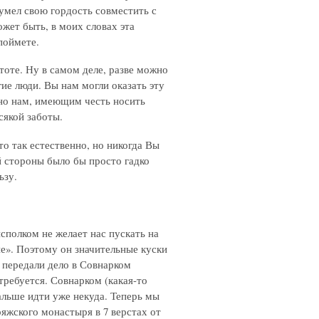
сумел свою гордость совместить с
жет быть, в моих словах эта
поймете.
тоте. Ну в самом деле, разве можно
гие люди. Вы нам могли оказать эту
но нам, имеющим честь носить
сякой заботы.
о так естественно, но никогда Вы
 стороны было бы просто гадко
ьзу.
сполком не желает нас пускать на
е». Поэтому он значительные куски
 передали дело в Совнарком
ребуется. Совнарком (какая-то
альше идти уже некуда. Теперь мы
яжского монастыря в 7 верстах от