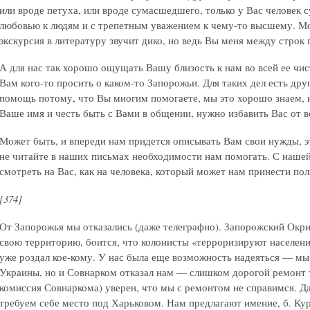
или вроде петуха, или вроде сумасшедшего, только у Вас человек 
любовью к людям и с трепетным уважением к чему-то высшему. Мо
экскурсия в литературу звучит дико, но ведь Вы меня между строк 
А для нас так хорошо ощущать Вашу близость к нам во всей ее чис
Вам кого-то просить о каком-то Запорожьи. Для таких дел есть дру
помощь потому, что Вы многим помогаете, мы это хорошо знаем, 
Ваше имя и честь быть с Вами в общении, нужно избавить Вас от в
Может быть, и впереди нам придется описывать Вам свои нужды, эт
не читайте в наших письмах необходимости нам помогать. С нашей
смотреть на Вас, как на человека, который может нам принести пол
[374]
От Запорожья мы отказались (даже телеграфно). Запорожский Окри
свою территорию, боится, что колонисты «терроризируют населени
уже роздал кое-кому. У нас была еще возможность надеяться — мы
Украины, но и Совнарком отказал нам — слишком дорогой ремонт т
комиссия Совнаркома) уверен, что мы с ремонтом не справимся. Д
требуем себе место под Харьковом. Нам предлагают имение, б. Кур