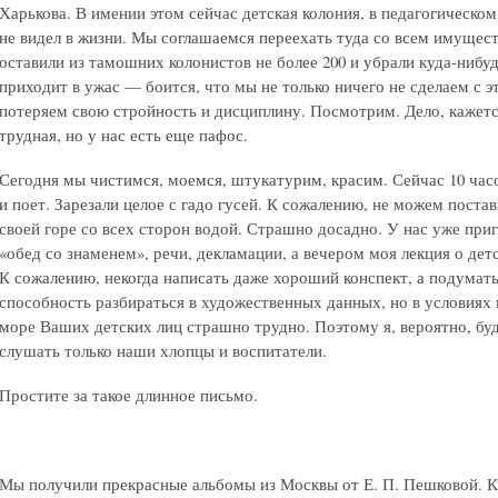
Харькова. В имении этом сейчас детская колония, в педагогическо
не видел в жизни. Мы соглашаемся переехать туда со всем имущес
оставили из тамошних колонистов не более 200 и убрали куда-нибу
приходит в ужас — боится, что мы не только ничего не сделаем с э
потеряем свою стройность и дисциплину. Посмотрим. Дело, кажетс
трудная, но у нас есть еще пафос.
Сегодня мы чистимся, моемся, штукатурим, красим. Сейчас 10 часов
и поет. Зарезали целое с гадо гусей. К сожалению, не можем постав
своей горе со всех сторон водой. Страшно досадно. У нас уже приг
«обед со знаменем», речи, декламации, а вечером моя лекция о де
К сожалению, некогда написать даже хороший конспект, а подумат
способность разбираться в художественных данных, но в условиях
море Ваших детских лиц страшно трудно. Поэтому я, вероятно, буд
слушать только наши хлопцы и воспитатели.
Простите за такое длинное письмо.
Мы получили прекрасные альбомы из Москвы от Е. П. Пешковой. Ка