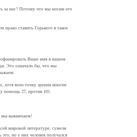
ть за нас? Потому что мы носим его
м право ставить Горького в такое
профанировать Ваше имя в нашем
и. Это означало бы, что мы
важаем.
о, хотя мою точку зрения многие
у помощь 27, против 101.
а мы важничаем!
всей мировой литературе, сумели
 это, но у них человек получался