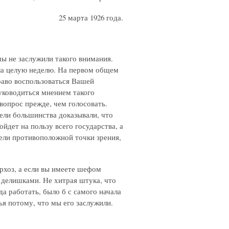
25 марта 1926 года.
мы не заслужили такого внимания.
яла целую неделю. На первом общем
право воспользоваться Вашей
руководиться мнением такого
опрос прежде, чем голосовать.
тели большинства доказывали, что
йдет на пользу всего государства, а
ли противоположной точки зрения,
хоз, а если вы имеете шефом
 делишками. Не хитрая штука, что
а работать, было б с самого начала
ья потому, что мы его заслужили.