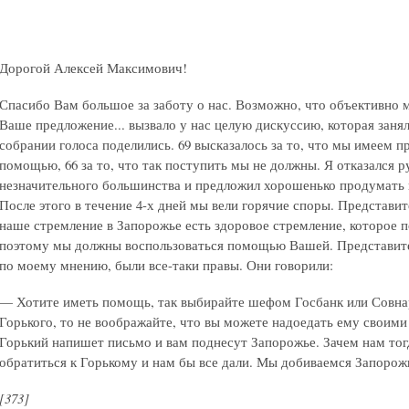
Дорогой Алексей Максимович!
Спасибо Вам большое за заботу о нас. Возможно, что объективно 
Ваше предложение... вызвало у нас целую дискуссию, которая зан
собрании голоса поделились. 69 высказалось за то, что мы имеем 
помощью, 66 за то, что так поступить мы не должны. Я отказался 
незначительного большинства и предложил хорошенько продумать в
После этого в течение 4-х дней мы вели горячие споры. Представи
наше стремление в Запорожье есть здоровое стремление, которое по
поэтому мы должны воспользоваться помощью Вашей. Представите
по моему мнению, были все-таки правы. Они говорили:
— Хотите иметь помощь, так выбирайте шефом Госбанк или Совнар
Горького, то не воображайте, что вы можете надоедать ему своими
Горький напишет письмо и вам поднесут Запорожье. Зачем нам тогд
обратиться к Горькому и нам бы все дали. Мы добиваемся Запорож
[373]