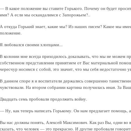
— В какое положение вы ставите Горького. Почему он будет проси
имя? А если мы оскандалимся с Запорожьем?..
А откуда Горький знает, какие мы? Из наших писем? Какое мы имее
положение.
Я любовался своими хлопцами...
В колонии мне всегда приходилось доказывать, что мы не можем 
собственном представлении принятием от Вас материальной помощ
чересчур носимся с собой, это значит, что мы себя недостаточно у
В данном споре я и воспитатели держались совершенно таинственн
чувствовали. На втором собрании картина получилась иная. За Ваш
Двадцать семь пробовали продолжить войну.
— Ну, как теперь написать Горькому. Он нам предлагает помощь, 
Вы нас должны понять, Алексей Максимович. Как раз Вы, одни во 
сказать, что человек — это прекрасно. И другие пробовали говорить