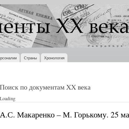
Перейти к
основному
содержанию
рсоналии
Страны
Хронология
Поиск по документам XX века
Loading
А.С. Макаренко – М. Горькому. 25 ма