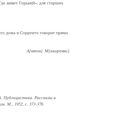
де живет Горький», для старших
его дома в Сорренто говорит прямо
А[нтон]. М[акаренко].
й. Публицистика. Рассказы и
 М., 1952, с. 373-376.