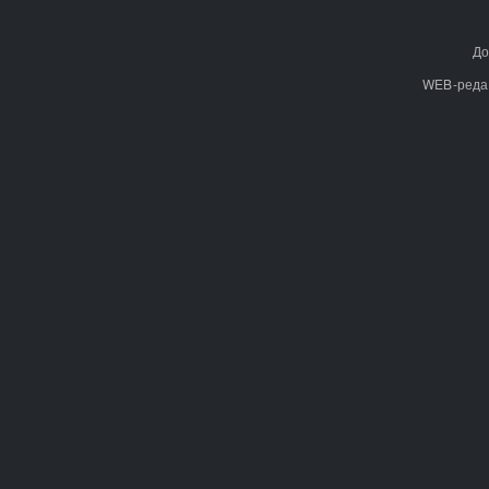
До
WEB-реда