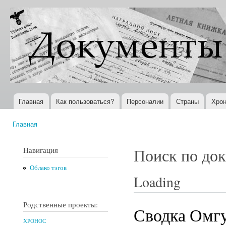
Пер
ос
Документы
Всемирная
со
XX века
история в
Интернете
Главная
Как пользоваться?
Персоналии
Страны
Хрон
Главное меню
Главная
Вы здесь
Навигация
Поиск по до
Облако тэгов
Loading
Родственные проекты:
Сводка Омгу
ХРОНОС