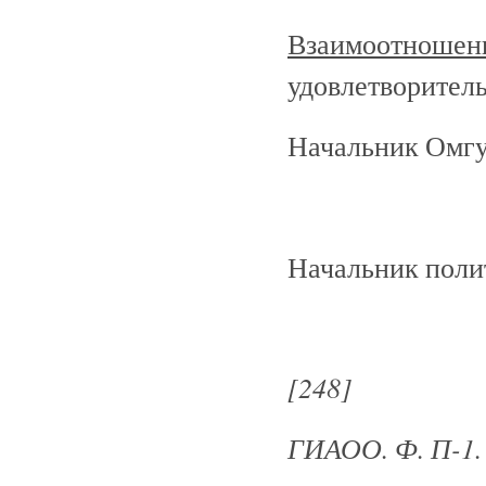
Взаимоотношени
удовлетворитель
Начальник Омг
Начальник поли
[248]
ГИАОО
. Ф
. П
-1.