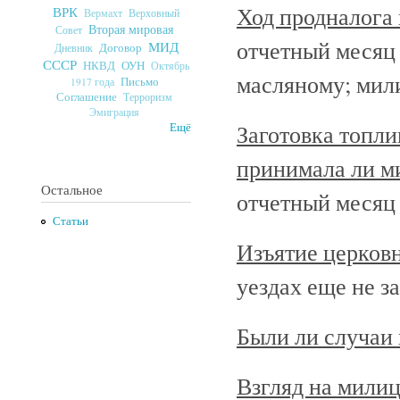
Ход продналога
ВРК
Верховный
Вермахт
Вторая мировая
Совет
отчетный месяц 
МИД
Договор
Дневник
СССР
ОУН
НКВД
Октябрь
масляному; мил
Письмо
1917 года
Соглашение
Терроризм
Эмиграция
Заготовка топли
Ещё
принимала ли ми
Остальное
отчетный месяц 
Статьи
Изъятие церков
уездах еще не з
Были ли случаи 
Взгляд на мили