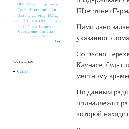
ВРК
Верховный
Вермахт
Штеттине (Герм
Вторая мировая
Совет
МИД
Договор
Дневник
СССР
ОУН
НКВД
Октябрь
Нами дано задан
Письмо
1917 года
Соглашение
Терроризм
указанного дома
Эмиграция
Ещё
Согласно перехв
Остальное
Каунасе, будет т
Статьи
местному време
По данным ради
принадлежит рад
которой находит