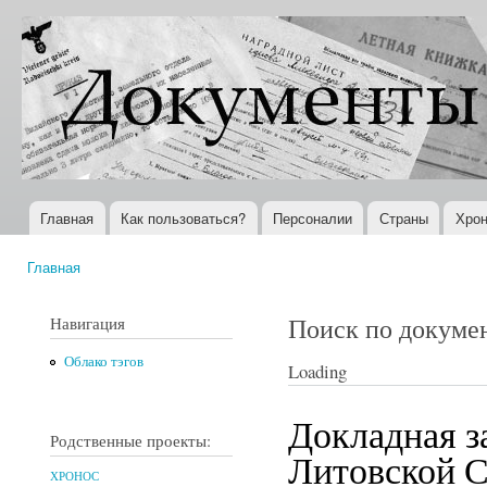
Пер
ос
Документы
Всемирная
со
XX века
история в
Интернете
Главная
Как пользоваться?
Персоналии
Страны
Хрон
Главное меню
Главная
Вы здесь
Поиск по докуме
Навигация
Облако тэгов
Loading
Докладная з
Родственные проекты:
Литовской С
ХРОНОС