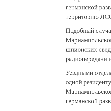
германской разв
территорию ЛС
Подобный случа
Мариампольском 
шпионских свед
радиопередачи 
Уездными отдел
одной резиденту
Мариампольского
германской ра