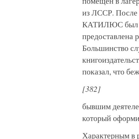
помещен в лаге
из ЛССР. После 
КАТИЛЮС был на
предоставлена 
Большинство сл
книгоиздательст
показал, что б
[382]
бывшим деятел
который оформил
Характерным в р