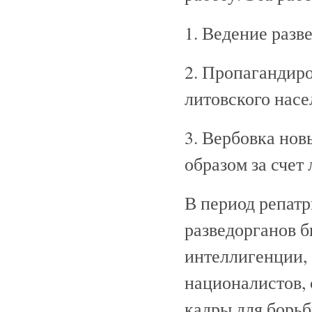
1. Ведение разв
2. Пропагандир
литовского насе
3. Вербовка нов
образом за счет
В период репат
разведорганов б
интеллигенции,
националистов, 
кадры для борьб