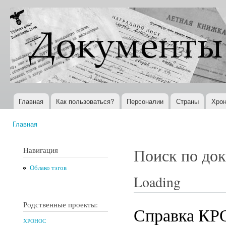
Пер
ос
Документы
Всемирная
со
XX века
история в
Интернете
Главная
Как пользоваться?
Персоналии
Страны
Хрон
Главное меню
Главная
Вы здесь
Навигация
Поиск по до
Облако тэгов
Loading
Родственные проекты:
Справка КР
ХРОНОС