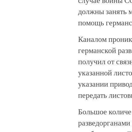
случае войны С
должны занять м
помощь германс
Каналом проникн
германской раз
получил от связ
указанной листо
указании приво
передать листо
Большое количе
разведорганами 