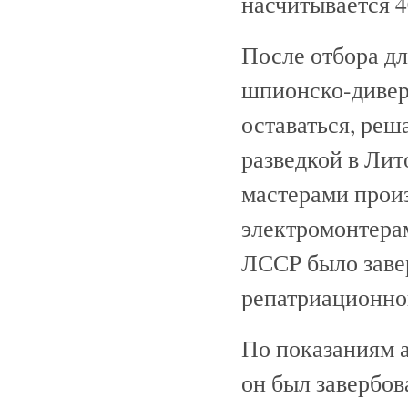
насчитывается 4
После отбора дл
шпионско-дивер
оставаться, ре
разведкой в Ли
мастерами прои
электромонтерам
ЛССР было заве
репатриационно
По показаниям а
он был завербо