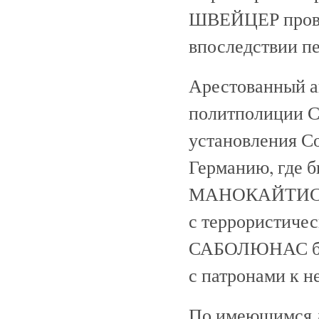
ШВЕЙЦЕР провод
впоследствии п
Арестованный а
политполиции 
установления Со
Германию, где б
МАНОКАЙТИСО
с террористичес
САБОЛЮНАС был
с патронами к н
По имеющимся д