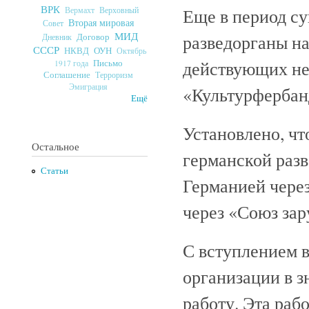
ВРК
Еще в период с
Верховный
Вермахт
Вторая мировая
Совет
МИД
разведорганы на
Договор
Дневник
СССР
ОУН
НКВД
Октябрь
действующих не
Письмо
1917 года
Соглашение
Терроризм
Эмиграция
«Культурфербан
Ещё
Установлено, чт
Остальное
германской разв
Статьи
Германией через
через «Союз за
С вступлением 
организации в з
работу. Эта раб