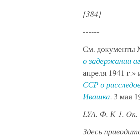
[384]
------
См. документы 
о задержании а
апреля 1941 г.» 
ССР о расследов
Ивашка
. 3 мая 1
LYA. Ф. К-1. On. 
Здесь приводитс