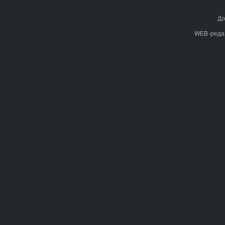
До
WEB-реда