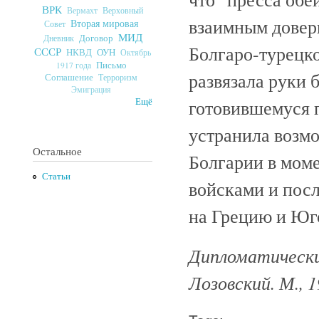
ВРК
Верховный
Вермахт
взаимным довери
Вторая мировая
Совет
МИД
Договор
Дневник
Болгаро-турецко
СССР
ОУН
НКВД
Октябрь
Письмо
1917 года
развязала руки 
Соглашение
Терроризм
Эмиграция
готовившемуся 
Ещё
устранила возм
Остальное
Болгарии в мом
Статьи
войсками и пос
на Грецию и Юг
Дипломатический
Лозовский. М., 