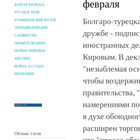
февраля
ФОРУМ ХРОНОСА
РУССКОЕ ПОЛЕ
Болгаро-турецка
РУМЯНЦЕВСКИЙ МУЗЕЙ
ЭТНОЦИКЛОПЕДИЯ
дружбе - подпис
СЛАВЯНСТВО
иностранных де
ПРАВИТЕЛИ МИРА
ПЕРВАЯ МИРОВАЯ
Кировым. В декл
АПСУАРА
"незыблемая осн
ВОЙНА 1812 ГОДА
МОСКОВИЯ
чтобы воздержива
правительства,
намерениями по 
в духе обоюдного
расширен торгов
Облако тэгов
что "пресса обе