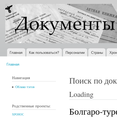
Пер
ос
Документы
Всемирная
со
XX века
история в
Интернете
Главная
Как пользоваться?
Персоналии
Страны
Хрон
Главное меню
Главная
Вы здесь
Навигация
Поиск по до
Облако тэгов
Loading
Родственные проекты:
Болгаро-туре
ХРОНОС