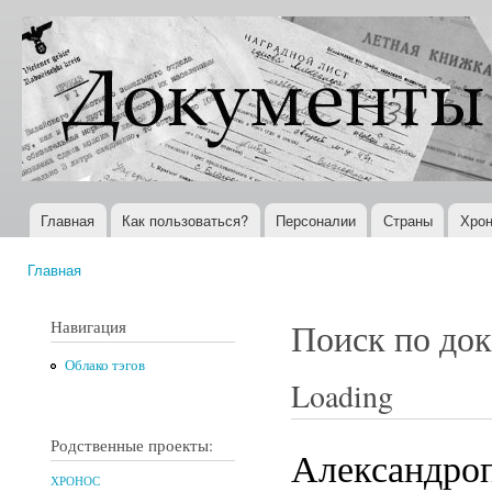
Пер
ос
Документы
Всемирная
со
XX века
история в
Интернете
Главная
Как пользоваться?
Персоналии
Страны
Хрон
Главное меню
Главная
Вы здесь
Навигация
Поиск по до
Облако тэгов
Loading
Родственные проекты:
Александроп
ХРОНОС