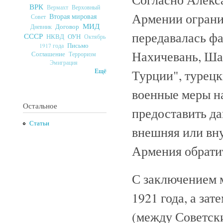
ВРК
Верховный
Вермахт
Армении ограни
Вторая мировая
Совет
МИД
Договор
Дневник
передавалась фа
СССР
ОУН
НКВД
Октябрь
Письмо
1917 года
Нахичевань, Ша
Соглашение
Терроризм
Эмиграция
Турции", турецк
Ещё
военные меры н
Остальное
предоставить да
Статьи
внешняя или вну
Армения обратит
С заключением 
1921 года, а зат
(между Советск