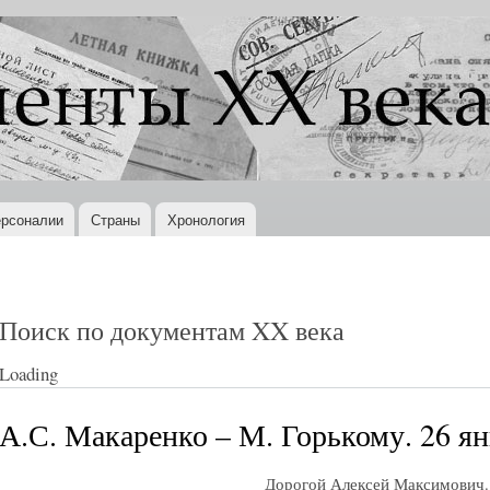
Перейти к
основному
содержанию
рсоналии
Страны
Хронология
Поиск по документам XX века
Loading
А.С. Макаренко – М. Горькому. 26 ян
Дорогой Алексей Максимович.