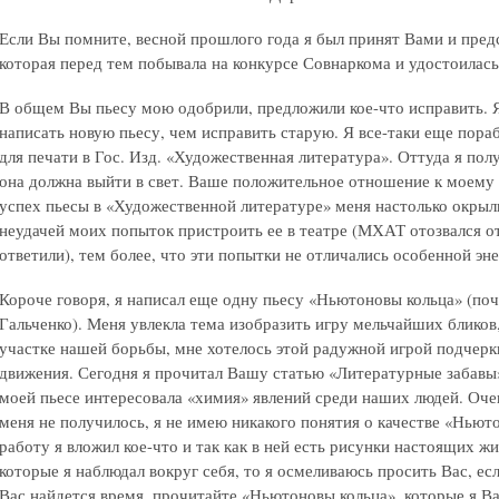
Если Вы помните, весной прошлого года я был принят Вами и пред
которая перед тем побывала на конкурсе Совнаркома и удостоилас
В общем Вы пьесу мою одобрили, предложили кое-что исправить. Я
написать новую пьесу, чем исправить старую. Я все-таки еще пора
для печати в Гос. Изд. «Художественная литература». Оттуда я пол
она должна выйти в свет. Ваше положительное отношение к моему
успех пьесы в «Художественной литературе» меня настолько окрыл
неудачей моих попыток пристроить ее в театре (МХАТ отозвался от
ответили), тем более, что эти попытки не отличались особенной эне
Короче говоря, я написал еще одну пьесу «Ньютоновы кольца» (по
Гальченко). Меня увлекла тема изобразить игру мельчайших бликов
участке нашей борьбы, мне хотелось этой радужной игрой подчерк
движения. Сегодня я прочитал Вашу статью «Литературные забавы»
моей пьесе интересовала «химия» явлений среди наших людей. Оче
меня не получилось, я не имею никакого понятия о качестве «Ньюто
работу я вложил кое-что и так как в ней есть рисунки настоящих 
которые я наблюдал вокруг себя, то я осмеливаюсь просить Вас, ес
Вас найдется время, прочитайте «Ньютоновы кольца», которые я 