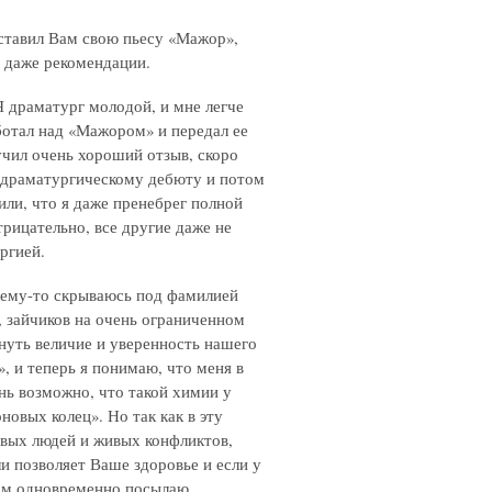
ставил Вам свою пьесу «Мажор»,
ь даже рекомендации.
 драматург молодой, и мне легче
ботал над «Мажором» и передал ее
учил очень хороший отзыв, скоро
 драматургическому дебюту и потом
или, что я даже пренебрег полной
рицательно, все другие даже не
ргией.
чему-то скрываюсь под фамилией
, зайчиков на очень ограниченном
нуть величие и уверенность нашего
, и теперь я понимаю, что меня в
нь возможно, что такой химии у
новых колец». Но так как в эту
живых людей и живых конфликтов,
ли позволяет Ваше здоровье и если у
Вам одновременно посылаю.