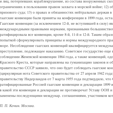
и лиц, потерпевших кораблекрушение, из состава вооруженных сил 
ограничениях в пользовании правом захвата в морской войне; 12)
призового суда; 13) о правах и обязанностях нейтральных держав в м
гаагские конвенции были приняты на конференции в 1899 года, остал
Гаагские конвенции (за исключением 12-й, не вступившей в силу) 
международными правовыми нормами, признанными большинством 
ратифицировала все конвенции, кроме 8-й, 11-й и 12-й. Таким обра
попыткой сформулировать принципы и нормы международного прав
море. Несоблюдение гаагских конвенций квалифицируется междун
преступление, подлежащее наказанию. Советское государство еще в
соблюдении Женевской конвенции 1864 года, а также конвенций, о
Красного Креста, которые направлены на гуманизацию законов и об
правительство СССР заявило, что оно будет соблюдать гаагские ко
(циркулярная нота Советского правительства от 27 апреля 1942 год
правительству Нидерландов от 7 марта 1955 года подтвердило, что
ратифицированные Россией гаагские конвенции и декларации 1899 и 
в какой эти конвенции и декларации не противоречат Уставу ООН и
заменены последующими междунар. соглашениями, участником кот
П. П. Кочин. Москва.