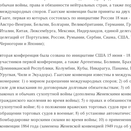
обычаи войны, права и обязанности нейтральных стран, а также п
международных споров. Гаагские конвенции были приняты на дву
Гааге, первая из которых состоялась по инициативе России 18 мая - 
Австро-Венгрии, Бельгии, Болгарии, Великобритании, Германии, Гр
Италии, Китая, Люксембурга, Мексики, Нидерландов, единой делег
делегаций от Португалии, России, Румынии, Сербии, Сиама, США,
Черногории и Японии);
вторая конференция была созвана по инициативе США 15 июня - 18 о
участников первой конференции, а также Аргентины, Боливии, Браз
Доминиканской Республики, Колумбии, Кубы, Никарагуа, Панамы, П
Уругвая, Чили и Экуадора). Гаагские конвенции известны в междун
номерами: 1) о мирном разрешении международных споров; 2) об 
силе для взыскания по договорным долговым обязательствам; 3) об
законах и обычаях сухопутной войны (дополнена Женевскими конве
гражданского населения во время войны); 5) о правах и обязанност
сухопутной войне; 6) о положении вражеских торговых судов при о
обращении торговых судов в военные; 8) об установке автоматичес
бомбардировке морскими силами во время войны; 10) о применении
конвенции 1864 года (заменена Женевской конвенцией 1949 года об