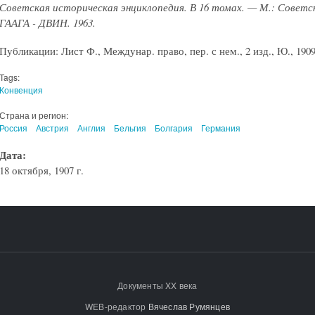
Советская историческая энциклопедия. В 16 томах. — М.: Советск
ГААГА - ДВИН. 1963.
Публикации: Лист Ф., Междунар. право, пер. с нем., 2 изд., Ю., 1909
Tags:
Конвенция
Страна и регион:
Россия
Австрия
Англия
Бельгия
Болгария
Германия
Дата:
18 октября, 1907 г.
Документы XX века
WEB-редактор
Вячеслав Румянцев