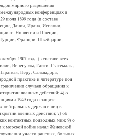
орядок мирного разрешения
х международных конференциях в
29 июля 1899 года (в составе
еции, Дании, Ирана, Испании,
ации от Норвегии и Швеции,
 Турции, Франции, Швейцарии,
ктября 1907 года (в составе всех
илии, Венесуэлы, Гаити, Гватемалы,
арагвая, Перу, Сальвадора,
ародной практике и литературе под
ограничении случаев обращения к
 открытии военных действий; 4) о
нциями 1949 года о защите
ях нейтральных держав и лиц в
ткрытии военных действий; 7) об
ких контактных подводных мин; 9) о
 к морской войне начал Женевской
 улучшении участи раненых, больных