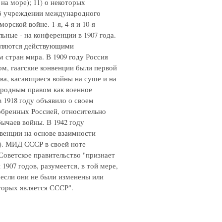
на море); 11) о некоторых
 об учреждении международного
орской войне. 1-я, 4-я и 10-я
ьные - на конференции в 1907 года.
являются действующими
стран мира. В 1909 году Россия
зом, гаагские конвенции были первой
а, касающиеся войны на суше и на
ародным правом как военное
 1918 году объявило о своем
добренных Россией, относительно
ычаев войны. В 1942 году
нвенции на основе взаимности
а). МИД СССР в своей ноте
 Советское правительство "признает
1907 годов, разумеется, в той мере,
 если они не были изменены или
орых является СССР".