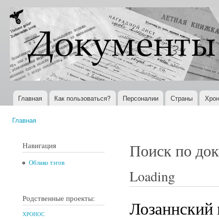
Пер
ос
Документы
Всемирная
со
XX века
история в
Интернете
Главная
Как пользоваться?
Персоналии
Страны
Хрон
Главное меню
Главная
Вы здесь
Навигация
Поиск по до
Облако тэгов
Loading
Родственные проекты:
Лозаннский 
ХРОНОС