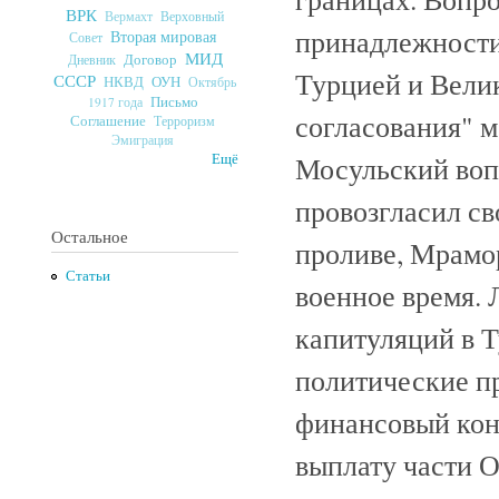
ВРК
Верховный
Вермахт
принадлежности
Вторая мировая
Совет
МИД
Договор
Дневник
Турцией и Велик
СССР
ОУН
НКВД
Октябрь
Письмо
1917 года
согласования" м
Соглашение
Терроризм
Эмиграция
Мосульский вопр
Ещё
провозгласил св
Остальное
проливе, Мрамор
Статьи
военное время.
капитуляций в Т
политические п
финансовый конт
выплату части От