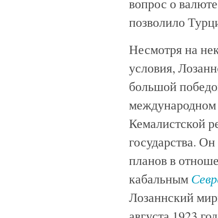
вопрос о валюте
позволило Турци
Несмотря на не
условия, Лозанн
большой победой
международном 
Кемалистской р
государства. О
планов в отноше
Севр
кабальным
Лозаннский мир
августа 1923 го