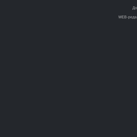
До
WEB-реда