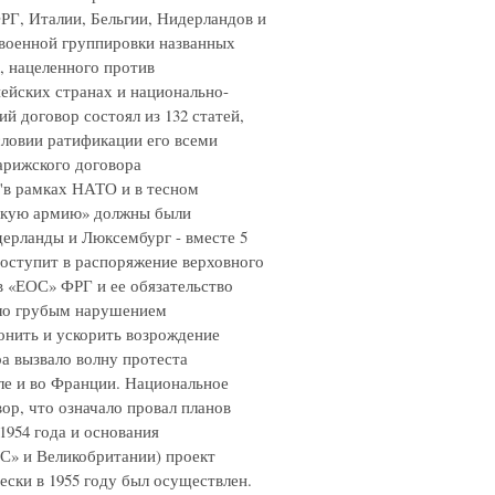
РГ, Италии, Бельгии, Нидерландов и
 военной группировки названных
, нацеленного против
пейских странах и национально-
й договор состоял из 132 статей,
словии ратификации его всеми
арижского договора
 "в рамках НАТО и в тесном
йскую армию» должны были
идерланды и Люксембург - вместе 5
поступит в распоряжение верховного
 «ЕОС» ФРГ и ее обязательство
ыло грубым нарушением
онить и ускорить возрождение
а вызвало волну протеста
ле и во Франции. Национальное
ор, что означало провал планов
954 года и основания
ОС» и Великобритании) проект
ски в 1955 году был осуществлен.