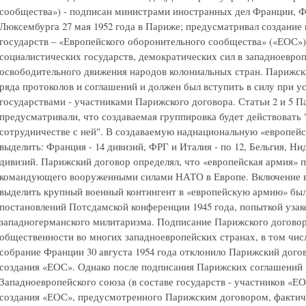
сообщества») - подписан министрами иностранных дел Франции, Ф
Люксембурга 27 мая 1952 года в Париже; предусматривал создание
государств – «Европейского оборонительного сообщества» («ЕОС»)
социалистических государств, демократических сил в западноевро
освободительного движения народов колониальных стран. Парижски
ряда протоколов и соглашений и должен был вступить в силу при у
государствами - участниками Парижского договора. Статьи 2 и 5 П
предусматривали, что создаваемая группировка будет действовать
сотрудничестве с ней". В создаваемую наднациональную «европе
выделить: Франция - 14 дивизий, ФРГ и Италия - по 12, Бельгия, Н
дивизий. Парижский договор определял, что «европейская армия» 
командующего вооруженными силами НАТО в Европе. Включение в
выделить крупный военный контингент в «европейскую армию» б
постановлений Потсдамской конференции 1945 года, попыткой узак
западногерманского милитаризма. Подписание Парижского договор
общественности во многих западноевропейских странах, в том чис
собрание Франции 30 августа 1954 года отклонило Парижский догов
создания «ЕОС». Однако после подписания Парижских соглашений 1
Западноевропейского союза (в составе государств - участников «Е
создания «ЕОС», предусмотренного Парижским договором, фактиче