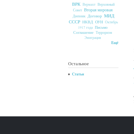
ВРК
Верховный
Вермахт
Вторая мировая
Совет
МИД
Договор
Дневник
СССР
ОУН
НКВД
Октябрь
Письмо
1917 года
Соглашение
Терроризм
Эмиграция
Ещё
Остальное
Статьи